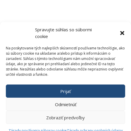
Newsletter
Ak máte záujem byť informovaný o našich novinkách,
zadajte, prosím
Vašu e-mailovú adresu:
Spravujte súhlas so súbormi
Hlásenie o úspešnom vykonaní
cookie
Na poskytovanie tých najlepších skúseností používame technológie, ako
sú súbory cookie na ukladanie a/alebo prístup k informáciám o
Prihlásiť sa na odber
zariadení. Súhlas s týmito technológiami nám umožní spracovávať
údaje, ako je správanie pri prehliadaní alebo jedinečné ID na tejto
stránke. Nesúhlas alebo odvolanie súhlasu môže nepriaznivo ovplyvniť
určité vlastnosti a funkcie.
Prijať
Odmietnúť
krokdoneba.com © 2012 – 2023 | Vytvoril: shazucha.sk
Zobraziť predvoľby
Zásady používania súborov cookie
Zásady ochrany osobných údajov