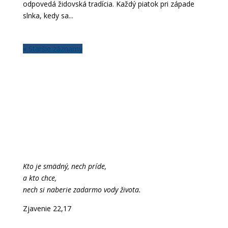
odpovedá židovská tradícia. Každý piatok pri západe
slnka, kedy sa...
« Staršie záznamy
Kto je smädný, nech príde,
a kto chce,
nech si naberie zadarmo vody života.
Zjavenie 22,17