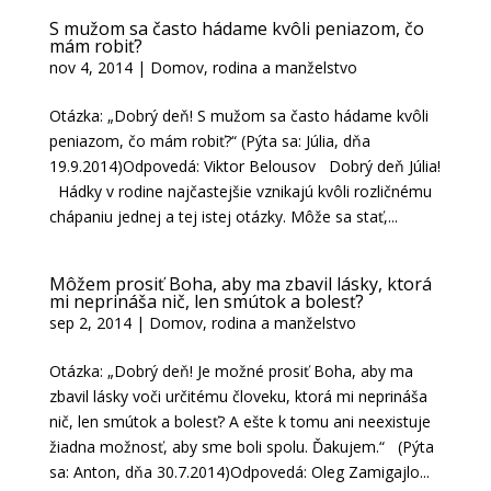
S mužom sa často hádame kvôli peniazom, čo
mám robiť?
nov 4, 2014
|
Domov, rodina a manželstvo
Otázka: „Dobrý deň! S mužom sa často hádame kvôli
peniazom, čo mám robiť?“ (Pýta sa: Júlia, dňa
19.9.2014)Odpovedá: Viktor Belousov Dobrý deň Júlia!
Hádky v rodine najčastejšie vznikajú kvôli rozličnému
chápaniu jednej a tej istej otázky. Môže sa stať,...
Môžem prosiť Boha, aby ma zbavil lásky, ktorá
mi neprináša nič, len smútok a bolesť?
sep 2, 2014
|
Domov, rodina a manželstvo
Otázka: „Dobrý deň! Je možné prosiť Boha, aby ma
zbavil lásky voči určitému človeku, ktorá mi neprináša
nič, len smútok a bolesť? A ešte k tomu ani neexistuje
žiadna možnosť, aby sme boli spolu. Ďakujem.“ (Pýta
sa: Anton, dňa 30.7.2014)Odpovedá: Oleg Zamigajlo...