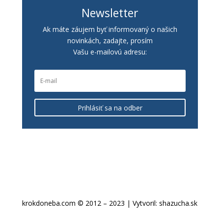
Newsletter
Ak máte záujem byť informovaný o našich
novinkách, zadajte, prosím
Vašu e-mailovú adresu:
Prihlásiť sa na odber
krokdoneba.com © 2012 – 2023 | Vytvoril: shazucha.sk