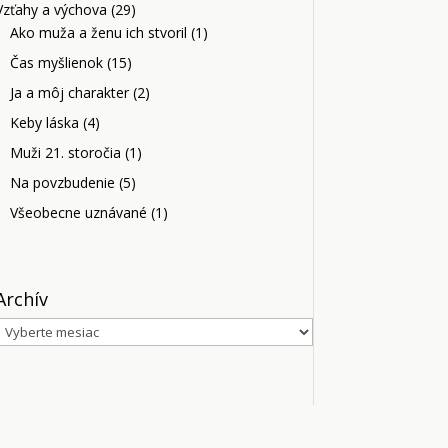
Vzťahy a výchova
(29)
Ako muža a ženu ich stvoril
(1)
Čas myšlienok
(15)
Ja a môj charakter
(2)
Keby láska
(4)
Muži 21. storočia
(1)
Na povzbudenie
(5)
Všeobecne uznávané
(1)
Archív
Archív