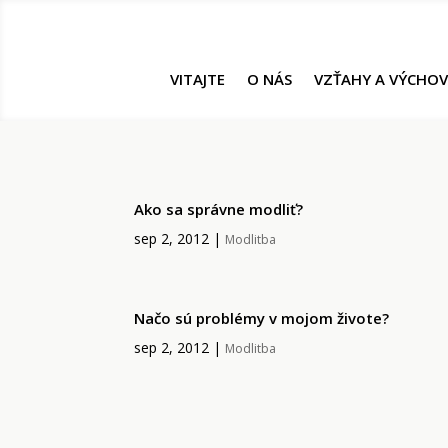
VITAJTE
O NÁS
VZŤAHY A VÝCHO
Ako sa správne modliť?
sep 2, 2012
|
Modlitba
Načo sú problémy v mojom živote?
sep 2, 2012
|
Modlitba