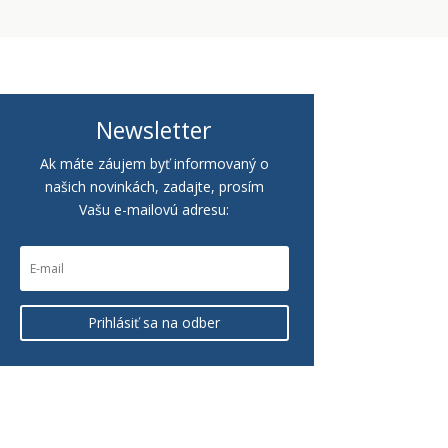
Newsletter
Ak máte záujem byť informovaný o
našich novinkách, zadajte, prosím
Vašu e-mailovú adresu:
Prihlásiť sa na odber