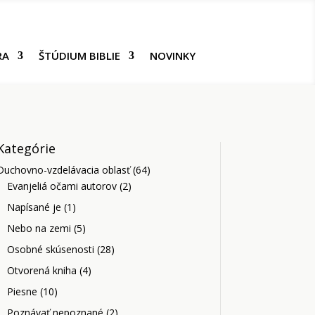
RA
ŠTÚDIUM BIBLIE
NOVINKY
Kategórie
Duchovno-vzdelávacia oblasť
(64)
Evanjeliá očami autorov
(2)
Napísané je
(1)
Nebo na zemi
(5)
Osobné skúsenosti
(28)
Otvorená kniha
(4)
Piesne
(10)
Poznávať nepoznané
(2)