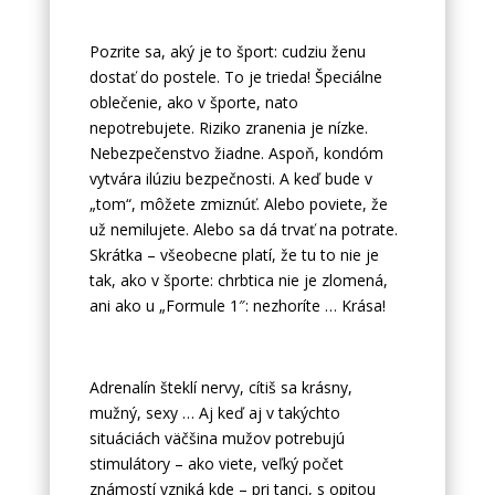
Pozrite sa, aký je to šport: cudziu ženu
dostať do postele. To je trieda! Špeciálne
oblečenie, ako v športe, nato
nepotrebujete. Riziko zranenia je nízke.
Nebezpečenstvo žiadne. Aspoň, kondóm
vytvára ilúziu bezpečnosti. A keď bude v
„tom“, môžete zmiznúť. Alebo poviete, že
už nemilujete. Alebo sa dá trvať na potrate.
Skrátka – všeobecne platí, že tu to nie je
tak, ako v športe: chrbtica nie je zlomená,
ani ako u „Formule 1″: nezhoríte … Krása!
Adrenalín šteklí nervy, cítiš sa krásny,
mužný, sexy … Aj keď aj v takýchto
situáciách väčšina mužov potrebujú
stimulátory – ako viete, veľký počet
známostí vzniká kde – pri tanci, s opitou