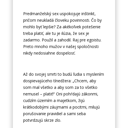
Predmanželský sex uspokojuje inštinkt,
pričom neukladá človeku povinnosti. Čo by
mohlo byť lepšie? Za akékoľvek potešenie
treba platiť, ale tu je ilúzia, že sex je
zadarmo. Použil a zahodil. Raj pre egoistu.
Preto mnoho mužov v našej spoločnosti
nikdy nedosiahne dospelosť.
Až do svojej smrti to budú ľudia s myslením
dospievajúceho tínedžera: „Chcem, aby
som mal všetko a aby som za to všetko
nemusel – platiť!“ Oni pohŕdajú zákonmi,
cudzím územím a majetkom, žijú
krátkodobými záujmami a pocitmi, milujú
porušovanie pravidiel a sami seba
potvrdzujú skrze zlo.