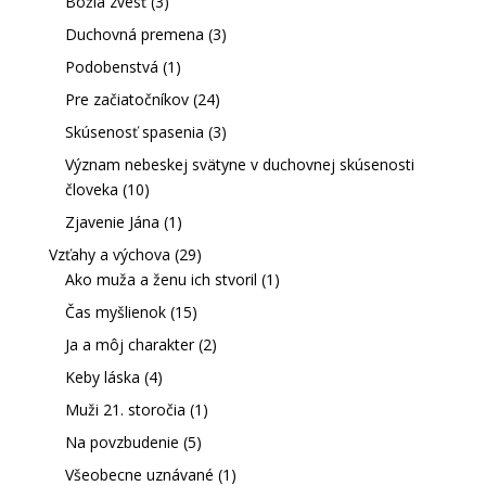
Božia zvesť
(3)
Duchovná premena
(3)
Podobenstvá
(1)
Pre začiatočníkov
(24)
Skúsenosť spasenia
(3)
Význam nebeskej svätyne v duchovnej skúsenosti
človeka
(10)
Zjavenie Jána
(1)
Vzťahy a výchova
(29)
Ako muža a ženu ich stvoril
(1)
Čas myšlienok
(15)
Ja a môj charakter
(2)
Keby láska
(4)
Muži 21. storočia
(1)
Na povzbudenie
(5)
Všeobecne uznávané
(1)