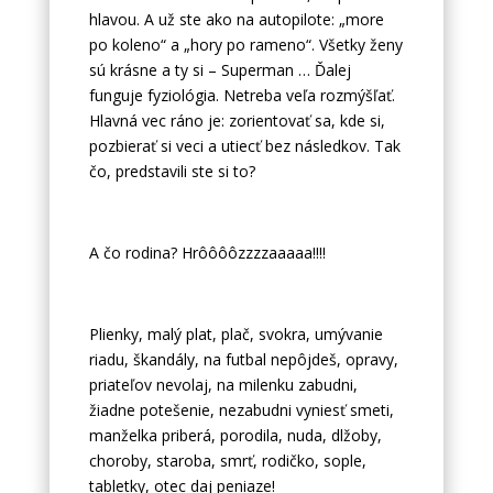
hlavou. A už ste ako na autopilote: „more
po koleno“ a „hory po rameno“. Všetky ženy
sú krásne a ty si – Superman … Ďalej
funguje fyziológia. Netreba veľa rozmýšľať.
Hlavná vec ráno je: zorientovať sa, kde si,
pozbierať si veci a utiecť bez následkov. Tak
čo, predstavili ste si to?
A čo rodina? Hrôôôôzzzzaaaaa!!!!
Plienky, malý plat, plač, svokra, umývanie
riadu, škandály, na futbal nepôjdeš, opravy,
priateľov nevolaj, na milenku zabudni,
žiadne potešenie, nezabudni vyniesť smeti,
manželka priberá, porodila, nuda, dlžoby,
choroby, staroba, smrť, rodičko, sople,
tabletky, otec daj peniaze!