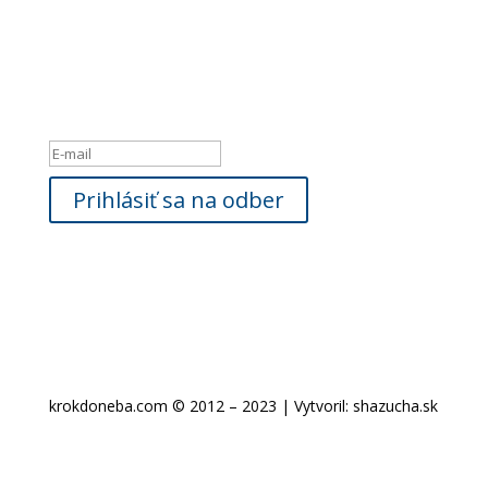
Newsletter
Ak máte záujem byť informovaný o našich novinkách,
zadajte, prosím
Vašu e-mailovú adresu:
Hlásenie o úspešnom vykonaní
Prihlásiť sa na odber
krokdoneba.com © 2012 – 2023 | Vytvoril: shazucha.sk