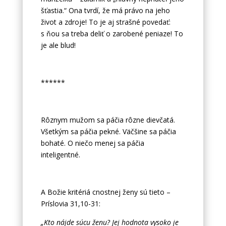
šťastia.“ Ona tvrdí, že má právo na jeho
život a zdroje! To je aj strašné povedať:
s ňou sa treba deliť o zarobené peniaze! To
je ale blud!
******
Rôznym mužom sa páčia rôzne dievčatá.
Všetkým sa páčia pekné. Väčšine sa páčia
bohaté. O niečo menej sa páčia
inteligentné.
A Božie kritériá cnostnej ženy sú tieto –
Príslovia 31,10-31:
„Kto nájde súcu ženu? Jej hodnota vysoko je