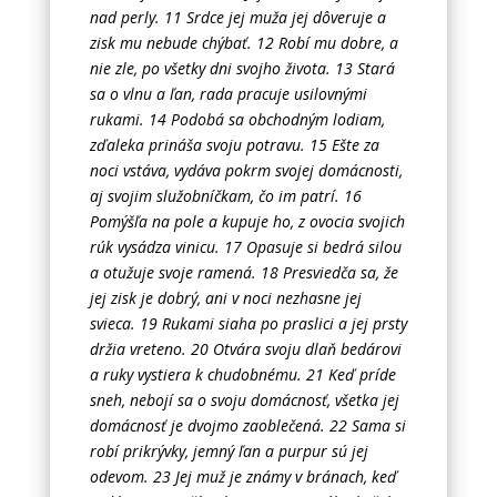
nad perly. 11 Srdce jej muža jej dôveruje a
zisk mu nebude chýbať. 12 Robí mu dobre, a
nie zle, po všetky dni svojho života. 13 Stará
sa o vlnu a ľan, rada pracuje usilovnými
rukami. 14 Podobá sa obchodným lodiam,
zďaleka prináša svoju potravu. 15 Ešte za
noci vstáva, vydáva pokrm svojej domácnosti,
aj svojim služobníčkam, čo im patrí. 16
Pomýšľa na pole a kupuje ho, z ovocia svojich
rúk vysádza vinicu. 17 Opasuje si bedrá silou
a otužuje svoje ramená. 18 Presviedča sa, že
jej zisk je dobrý, ani v noci nezhasne jej
svieca. 19 Rukami siaha po praslici a jej prsty
držia vreteno. 20 Otvára svoju dlaň bedárovi
a ruky vystiera k chudobnému. 21 Keď príde
sneh, nebojí sa o svoju domácnosť, všetka jej
domácnosť je dvojmo zaoblečená. 22 Sama si
robí prikrývky, jemný ľan a purpur sú jej
odevom. 23 Jej muž je známy v bránach, keď