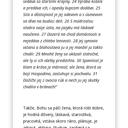
sedáva so staršími krajiny. 24 Vyrába košele
a predáva ich, i opasky kupcom dodáva. 25
Sila a dôstojnosť je jej odevom a s úsmevom
sa díva na budúci deň. 26 S múdrosťou
otvára svoje ústa, na jazyku má láskavé
naučenie. 27 Dozerá na chod domácnosti a
nejedáva z chleba lenivosti. 28 Jej synovia
vstanú a blahoslavia ju a jej manžel ju takto
chváli: 29 Mnohé ženy sa ukázali statočné,
ale ty si ich všetky predstihla. 30 Spanilosť je
klam a krása je márnosť; ale žena, ktorá sa
bojí Hospodina, zasluhuje si pochvalu. 31
Dožičte jej z ovocia rúk a nech ju jej skutky
chvália v bránach!“
Takže, Bohu sa páči žena, ktorá robí dobre,
je hodná dôvery, láskavá, starostlivá,
pracovitá, vstáva skoro ráno, plánuje, je
zdravá, aktívna, študuje, zaoberá sa