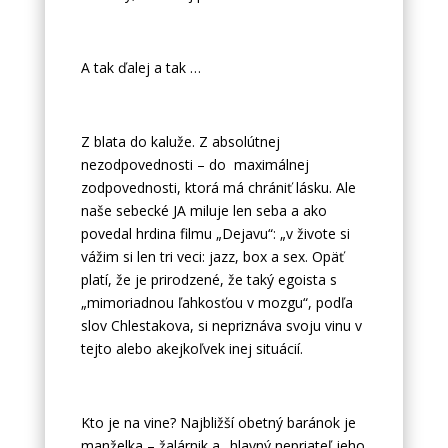
A tak ďalej a tak …
Z blata do kaluže. Z absolútnej
nezodpovednosti – do maximálnej
zodpovednosti, ktorá má chrániť lásku. Ale
naše sebecké JA miluje len seba a ako
povedal hrdina filmu „Dejavu“: „v živote si
vážim si len tri veci: jazz, box a sex. Opäť
platí, že je prirodzené, že taký egoista s
„mimoriadnou ľahkosťou v mozgu“, podľa
slov Chlestakova, si nepriznáva svoju vinu v
tejto alebo akejkoľvek inej situácií.
Kto je na vine? Najbližší obetný baránok je
manželka – žalárnik a „hlavný nepriateľ jeho