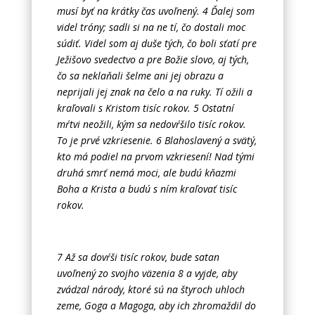
musí byť na krátky čas uvoľnený. 4 Ďalej som
videl tróny; sadli si na ne tí, čo dostali moc
súdiť. Videl som aj duše tých, čo boli sťatí pre
Ježišovo svedectvo a pre Božie slovo, aj tých,
čo sa neklaňali šelme ani jej obrazu a
neprijali jej znak na čelo a na ruky. Tí ožili a
kraľovali s Kristom tisíc rokov. 5 Ostatní
mŕtvi neožili, kým sa nedovŕšilo tisíc rokov.
To je prvé vzkriesenie. 6 Blahoslavený a svätý,
kto má podiel na prvom vzkriesení! Nad tými
druhá smrť nemá moci, ale budú kňazmi
Boha a Krista a budú s ním kraľovať tisíc
rokov.
7 Až sa dovŕši tisíc rokov, bude satan
uvoľnený zo svojho väzenia 8 a vyjde, aby
zvádzal národy, ktoré sú na štyroch uhloch
zeme, Goga a Magoga, aby ich zhromaždil do