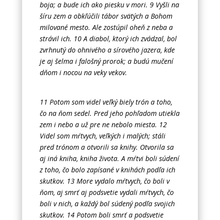
boja; a bude ich ako piesku v mori. 9 Vyšli na
šíru zem a obkľúčili tábor svätých a Bohom
milované mesto. Ale zostúpil oheň z neba a
strávil ich. 10 A diabol, ktorý ich zvádzal, bol
zvrhnutý do ohnivého a sírového jazera, kde
je aj šelma i falošný prorok; a budú mučení
dňom i nocou na veky vekov.
11 Potom som videl veľký biely trón a toho,
čo na ňom sedel. Pred jeho pohľadom utiekla
zem i nebo a už pre ne nebolo miesta. 12
Videl som mŕtvych, veľkých i malých; stáli
pred trónom a otvorili sa knihy. Otvorila sa
aj iná kniha, kniha života. A mŕtvi boli súdení
z toho, čo bolo zapísané v knihách podľa ich
skutkov. 13 More vydalo mŕtvych, čo boli v
ňom, aj smrť aj podsvetie vydali mŕtvych, čo
boli v nich, a každý bol súdený podľa svojich
skutkov. 14 Potom boli smrť a podsvetie