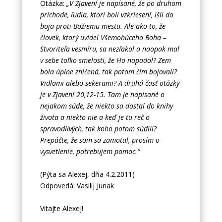
Otázka:
„V Zjavení je napísané, že po druhom
príchode, ľudia, ktorí boli vzkriesení, išli do
boja proti Božiemu mestu. Ale ako to, že
človek, ktorý uvidel Všemohúceho Boha –
Stvoriteľa vesmíru, sa nezľakol a naopak mal
v sebe toľko smelosti, že Ho napadol? Zem
bola úplne zničená, tak potom čím bojovali?
Vidlami alebo sekerami? A druhá časť otázky
je v Zjavení 20,12-15. Tam je napísané o
nejakom súde, že niekto sa dostal do knihy
života a niekto nie a keď je tu reč o
spravodlivých, tak koho potom súdili?
Prepáčte, že som sa zamotal, prosím o
vysvetlenie, potrebujem pomoc.“
(Pýta sa Alexej, dňa 4.2.2011)
Odpovedá: Vasilij Junak
Vitajte Alexej!