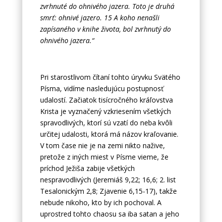
zvrhnuté do ohnivého jazera. Toto je druhá
smrť: ohnivé jazero. 15 A koho nenašli
zapísaného v knihe života, bol zvrhnutý do
ohnivého jazera.“
Pri starostlivom čítaní tohto úryvku Svätého
Písma, vidíme nasledujúcu postupnosť
udalostí. Začiatok tisícročného kráľovstva
Krista je vyznačený vzkriesením všetkých
spravodlivých, ktorí sú vzatí do neba kvôli
určitej udalosti, ktorá má názov kraľovanie.
V tom čase nie je na zemi nikto nažive,
pretože z iných miest v Písme vieme, že
príchod Ježiša zabije všetkých
nespravodlivých (Jeremiáš 9,22; 16,6; 2. list
Tesalonickým 2,8; Zjavenie 6,15-17), takže
nebude nikoho, kto by ich pochoval. A
uprostred tohto chaosu sa iba satan a jeho