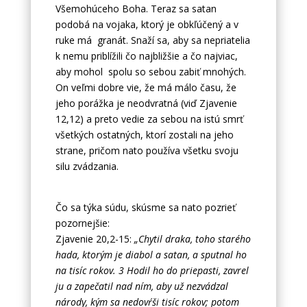
Všemohúceho Boha. Teraz sa satan
podobá na vojaka, ktorý je obkľúčený a v
ruke má granát. Snaží sa, aby sa nepriatelia
k nemu priblížili čo najbližšie a čo najviac,
aby mohol spolu so sebou zabiť mnohých.
On veľmi dobre vie, že má málo času, že
jeho porážka je neodvratná (viď Zjavenie
12,12) a preto vedie za sebou na istú smrť
všetkých ostatných, ktorí zostali na jeho
strane, pričom nato používa všetku svoju
silu zvádzania.
Čo sa týka súdu, skúsme sa nato pozrieť
pozornejšie:
Zjavenie 20,2-15:
„Chytil draka, toho starého
hada, ktorým je diabol a satan, a sputnal ho
na tisíc rokov. 3 Hodil ho do priepasti, zavrel
ju a zapečatil nad ním, aby už nezvádzal
národy, kým sa nedovŕši tisíc rokov; potom