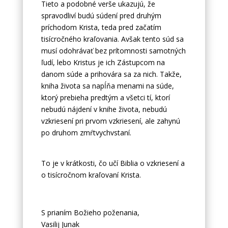
Tieto a podobné verše ukazujú, že
spravodliví budú súdení pred druhým
príchodom Krista, teda pred začatím
tisícročného kraľovania. Avšak tento súd sa
musí odohrávať bez prítomnosti samotných
ľudí, lebo Kristus je ich Zástupcom na
danom súde a prihovára sa za nich. Takže,
kniha života sa napĺňa menami na súde,
ktorý prebieha predtým a všetci tí, ktorí
nebudú nájdení v knihe života, nebudú
vzkriesení pri prvom vzkriesení, ale zahynú
po druhom zmŕtvychvstaní.
To je v krátkosti, čo učí Biblia o vzkriesení a
o tisícročnom kraľovaní Krista.
S prianím Božieho poženania,
Vasilij Junak