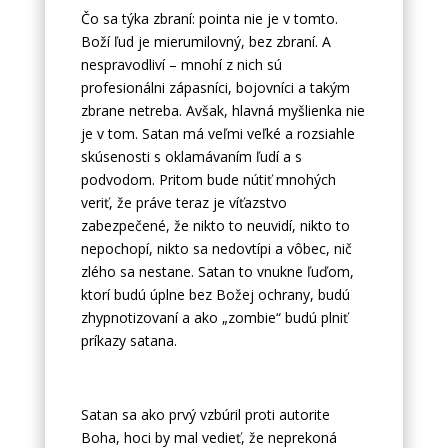
Čo sa týka zbraní: pointa nie je v tomto.
Boží ľud je mierumilovný, bez zbraní. A
nespravodliví – mnohí z nich sú
profesionálni zápasníci, bojovníci a takým
zbrane netreba. Avšak, hlavná myšlienka nie
je v tom. Satan má veľmi veľké a rozsiahle
skúsenosti s oklamávaním ľudí a s
podvodom. Pritom bude nútiť mnohých
veriť, že práve teraz je víťazstvo
zabezpečené, že nikto to neuvidí, nikto to
nepochopí, nikto sa nedovtípi a vôbec, nič
zlého sa nestane. Satan to vnukne ľuďom,
ktorí budú úplne bez Božej ochrany, budú
zhypnotizovaní a ako „zombie“ budú plniť
príkazy satana.
Satan sa ako prvý vzbúril proti autorite
Boha, hoci by mal vedieť, že neprekoná