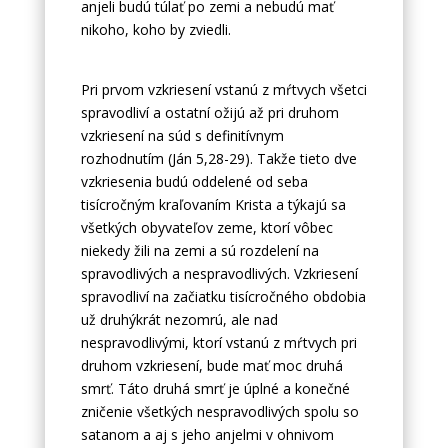
anjeli budú túlať po zemi a nebudú mať
nikoho, koho by zviedli.
Pri prvom vzkriesení vstanú z mŕtvych všetci
spravodliví a ostatní ožijú až pri druhom
vzkriesení na súd s definitívnym
rozhodnutím (Ján 5,28-29). Takže tieto dve
vzkriesenia budú oddelené od seba
tisícročným kraľovaním Krista a týkajú sa
všetkých obyvateľov zeme, ktorí vôbec
niekedy žili na zemi a sú rozdelení na
spravodlivých a nespravodlivých. Vzkriesení
spravodliví na začiatku tisícročného obdobia
už druhýkrát nezomrú, ale nad
nespravodlivými, ktorí vstanú z mŕtvych pri
druhom vzkriesení, bude mať moc druhá
smrť. Táto druhá smrť je úplné a konečné
zničenie všetkých nespravodlivých spolu so
satanom a aj s jeho anjelmi v ohnivom