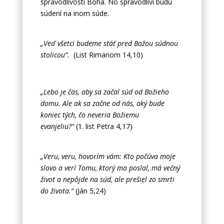
spravodlivosti Boha. No spravodliví budú
súdení na inom súde.
„Veď všetci budeme stáť pred Božou súdnou
stolicou“.
(List Rimanom 14,10)
„Lebo je čas, aby sa začal súd od Božieho
domu. Ale ak sa začne od nás, aký bude
koniec tých, čo neveria Božiemu
evanjeliu?“
(1. list Petra 4,17)
„Veru, veru, hovorím vám: Kto počúva moje
slovo a verí Tomu, ktorý ma poslal, má večný
život a nepôjde na súd, ale prešiel zo smrti
do života.“
(Ján 5,24)