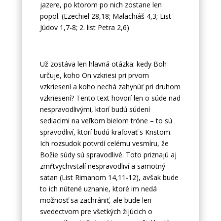
jazere, po ktorom po nich zostane len
popol. (Ezechiel 28,18; Malachiáš 4,3; List
Júdov 1,7-8; 2. list Petra 2,6)
Už zostáva len hlavná otázka: kedy Boh
určuje, koho On vzkriesi pri prvom
vzkriesení a koho nechá zahynúť pri druhom
vzkriesení? Tento text hovorí len o súde nad
nespravodlivými, ktorí budú súdení
sediacimi na veľkom bielom tróne – to sú
spravodliví, ktorí budú kraľovať s Kristom.
Ich rozsudok potvrdí celému vesmíru, že
Božie súdy sú spravodlivé. Toto priznajú aj
zmŕtvychvstalí nespravodliví a samotný
satan (List Rimanom 14,11-12), avšak bude
to ich nútené uznanie, ktoré im nedá
možnosť sa zachrániť, ale bude len
svedectvom pre všetkých žijúcich o