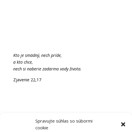
Kto je smädný, nech príde,
a kto chce,
nech si naberie zadarmo vody života.
Zjavenie 22,17
Newsletter
Ak máte záujem byť informovaný o našich novinkách,
zadajte, prosím
Vašu e-mailovú adresu:
Spravujte súhlas so súbormi
Hlásenie o úspešnom vykonaní
cookie