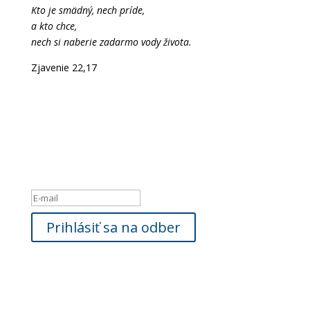
Kto je smädný, nech príde,
a kto chce,
nech si naberie zadarmo vody života.
Zjavenie 22,17
Newsletter
Ak máte záujem byť informovaný o našich novinkách,
zadajte, prosím
Vašu e-mailovú adresu:
Hlásenie o úspešnom vykonaní
Prihlásiť sa na odber