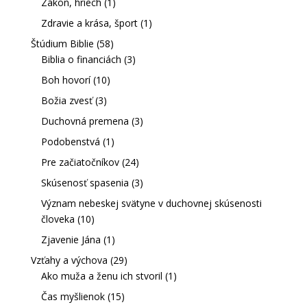
Zákon, hriech
(1)
Zdravie a krása, šport
(1)
Štúdium Biblie
(58)
Biblia o financiách
(3)
Boh hovorí
(10)
Božia zvesť
(3)
Duchovná premena
(3)
Podobenstvá
(1)
Pre začiatočníkov
(24)
Skúsenosť spasenia
(3)
Význam nebeskej svätyne v duchovnej skúsenosti
človeka
(10)
Zjavenie Jána
(1)
Vzťahy a výchova
(29)
Ako muža a ženu ich stvoril
(1)
Čas myšlienok
(15)