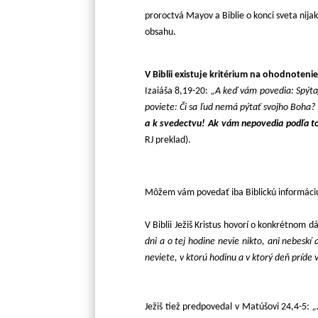
proroctvá Mayov a Biblie o konci sveta nijako
obsahu.
V Biblii existuje kritérium na ohodnoteni
Izaiáša 8,19-20:
„A keď vám povedia: Spýtaj
poviete: Či sa ľud nemá pýtať svojho Boha?
a k svedectvu! Ak vám nepovedia podľa toh
RJ preklad).
Môžem vám povedať iba Biblickú informáciu
V Biblii Ježiš Kristus hovorí o konkrétnom
dni a o tej hodine nevie nikto, ani nebeskí
neviete, v ktorú hodinu a v ktorý deň príde 
Ježiš tiež predpovedal v Matúšovi 24,4-5:
„