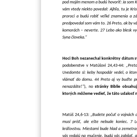
pod mojím menom a budú hovoriť: Ja som Kr
vám vtedy niekto povedal: Ajhľa, tu je Kri
proroci a budú robiť veľké znamenia a záz
predpovedal som vám to. 26 Preto, ak by vám
komorách – neverte. 27 Lebo ako blesk vy
Syna človeka.“
Hoci Boh nezanechal konkrétny dátum s
podobenstve v Matúšovi 24,43-44:
„Pret
Uvedomte si: keby hospodár vedel, o ktore
vlámať do domu. 44 Preto aj vy buďte pri
nenazdáte!“
), no
stránky Biblie obsah
ktorých môžeme vedieť, že táto udalosť 
Matúš 24,6-13:
„Budete počuť o vojnách a 
musí prísť, ale ešte nebude koniec. 7 
kráľovstvu. Miestami bude hlad a zemetras
vás vydajú na mučenie, budú vás zabíjať, 