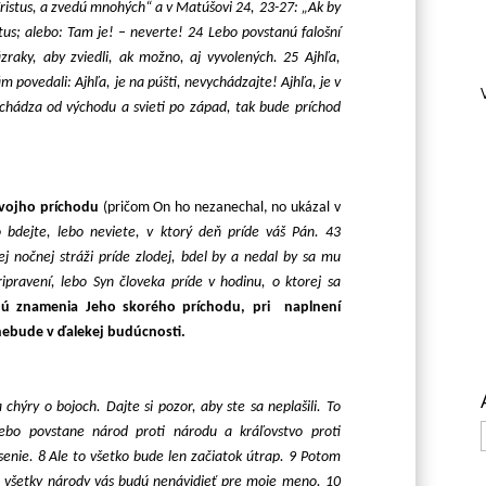
istus, a zvedú mnohých“ a v Matúšovi 24, 23-27: „Ak by
stus; alebo: Tam je! – neverte! 24 Lebo povstanú falošní
raky, aby zviedli, ak možno, aj vyvolených. 25 Ajhľa,
 povedali: Ajhľa, je na púšti, nevychádzajte! Ajhľa, je v
chádza od východu a svieti po západ, tak bude príchod
vojho príchodu
(pričom On ho nezanechal, no ukázal v
o bdejte, lebo neviete, v ktorý deň príde váš Pán. 43
j nočnej stráži príde zlodej, bdel by a nedal by sa mu
pravení, lebo Syn človeka príde v hodinu, o ktorej sa
ujú znamenia Jeho skorého príchodu, pri naplnení
nebude v ďalekej budúcnosti.
chýry o bojoch. Dajte si pozor, aby ste sa neplašili. To
Lebo povstane národ proti národu a kráľovstvo proti
enie. 8 Ale to všetko bude len začiatok útrap. 9 Potom
a všetky národy vás budú nenávidieť pre moje meno. 10