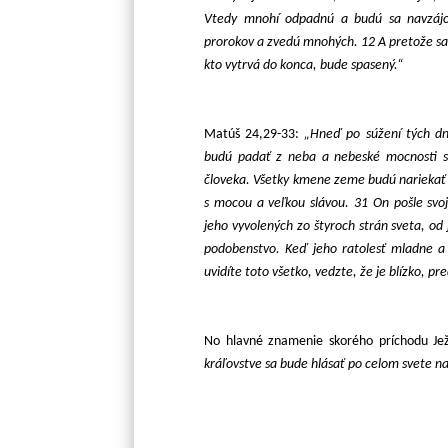
Vtedy mnohí odpadnú a budú sa navzájo
prorokov a zvedú mnohých. 12 A pretože sa
kto vytrvá do konca, bude spasený.“
Matúš 24,29-33:
„Hneď po súžení tých dní
budú padať z neba a nebeské mocnosti s
človeka. Všetky kmene zeme budú nariekať 
s mocou a veľkou slávou. 31 On pošle svo
jeho vyvolených zo štyroch strán sveta, od
podobenstvo. Keď jeho ratolesť mladne a vy
uvidíte toto všetko, vedzte, že je blízko, pr
No hlavné znamenie skorého príchodu Je
kráľovstve sa bude hlásať po celom svete 