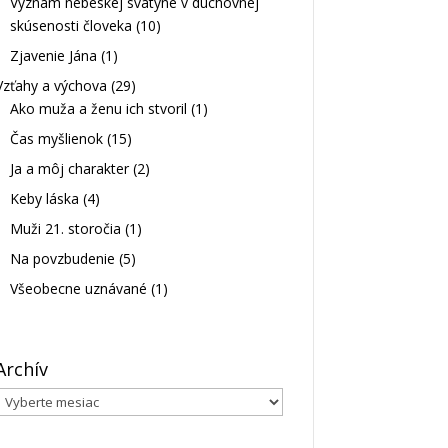
Význam nebeskej svätyne v duchovnej
skúsenosti človeka
(10)
Zjavenie Jána
(1)
Vzťahy a výchova
(29)
Ako muža a ženu ich stvoril
(1)
Čas myšlienok
(15)
Ja a môj charakter
(2)
Keby láska
(4)
Muži 21. storočia
(1)
Na povzbudenie
(5)
Všeobecne uznávané
(1)
Archív
Archív