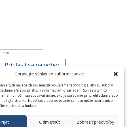
Newsletter
Ak máte záujem byť informovaný o našich
novinkách, zadajte, prosím
Vašu e-mailovú adresu:
Hlásenie o úspešnom
vykonaní
Prihlásiť sa na odber
Spravujte súhlas so súbormi cookie
anie tých najlepších skúseností používame technológie, ako sú súbory
kladanie a/alebo prístup k informáciám o zariadení. Súhlas s týmito
mi nám umožní spracovávať údaje, ako je správanie pri prehliadaní alebo
D na tejto stránke. Nesúhlas alebo odvolanie súhlasu môže nepriaznivo
čité vlastnosti a funkcie.
Prijať
Odmietnúť
Zobraziť predvoľby