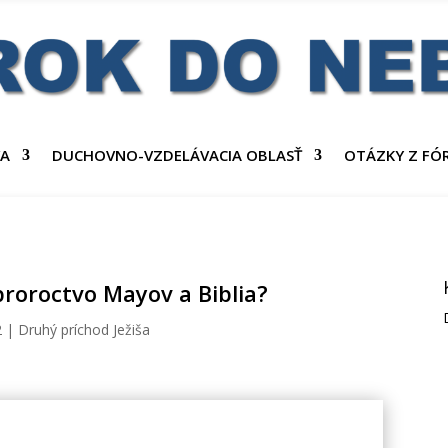
VA
DUCHOVNO-VZDELÁVACIA OBLASŤ
OTÁZKY Z FÓ
proroctvo Mayov a Biblia?
2
|
Druhý príchod Ježiša