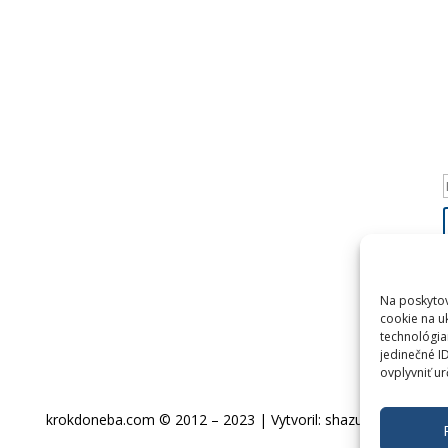
Na poskytov
cookie na u
technológia
jedinečné I
ovplyvniť ur
krokdoneba.com © 2012 – 2023 | Vytvoril: shazucha.sk