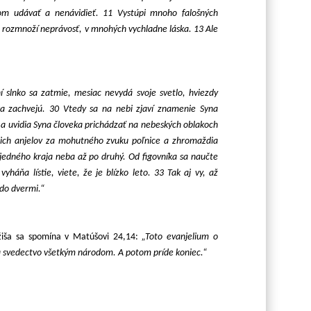
m udávať a nenávidieť. 11 Vystúpi mnoho falošných
 rozmnoží neprávosť, v mnohých vychladne láska. 13 Ale
 slnko sa zatmie, mesiac nevydá svoje svetlo, hviezdy
a zachvejú. 30 Vtedy sa na nebi zjaví znamenie Syna
a uvidia Syna človeka prichádzať na nebeských oblakoch
jich anjelov za mohutného zvuku poľnice a zhromaždia
 jedného kraja neba až po druhý. Od figovníka sa naučte
háňa lístie, viete, že je blízko leto. 33 Tak aj vy, až
edo dvermi.“
žiša sa spomína v Matúšovi 24,14:
„Toto evanjelium o
na svedectvo všetkým národom. A potom príde koniec.“