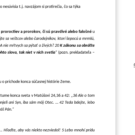
 nesúvisia t.j. navzájom si protirečia, čo sa týka
e proroctiev a prorokov, či sú pravdivé alebo falošné
u
te sa veštcov alebo čarodejníkov, ktorí šepocú a mrmlú,
 A nie mŕtvych sa pýtať o živých? 20
K zákonu sa obráťte
to slova, tak niet v nich svetla
“
(pozn. prekladateľa –
 o príchode konca súčasnej histórie Zeme.
 dátume konca sveta v Matúšovi 24,36 a 42:
„36 Ale o tom
 anjeli ani Syn, iba sám môj Otec. … 42 Teda bdejte, lebo
váš Pán.“
… Hľaďte, aby vás niekto nezviedol! 5 Lebo mnohí prídu