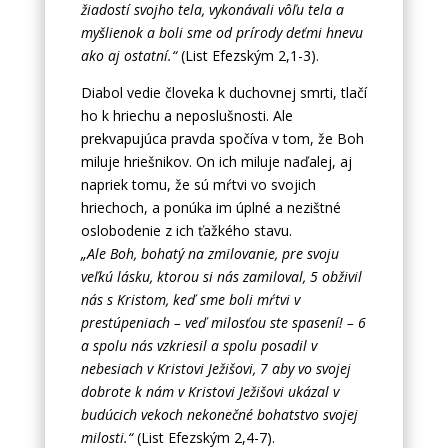
žiadostí svojho tela, vykonávali vôľu tela a
myšlienok a boli sme od prírody deťmi hnevu
ako aj ostatní.“
(List Efezským 2,1-3).
Diabol vedie človeka k duchovnej smrti, tlačí
ho k hriechu a neposlušnosti. Ale
prekvapujúca pravda spočíva v tom, že Boh
miluje hriešnikov. On ich miluje naďalej, aj
napriek tomu, že sú mŕtvi vo svojich
hriechoch, a ponúka im úplné a nezištné
oslobodenie z ich ťažkého stavu.
„Ale Boh, bohatý na zmilovanie, pre svoju
veľkú lásku, ktorou si nás zamiloval, 5 obživil
nás s Kristom, keď sme boli mŕtvi v
prestúpeniach – veď milosťou ste spasení! – 6
a spolu nás vzkriesil a spolu posadil v
nebesiach v Kristovi Ježišovi, 7 aby vo svojej
dobrote k nám v Kristovi Ježišovi ukázal v
budúcich vekoch nekonečné bohatstvo svojej
milosti.“
(List Efezským 2,4-7).