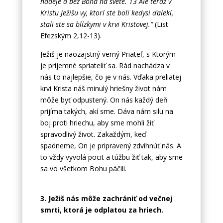
nádeje a bez Boha na svete. 13 Ale teraz v
Kristu Ježišu vy, ktorí ste boli kedysi ďalekí,
stali ste sa blízkymi v krvi Kristovej.“
(List
Efezským 2,12-13).
Ježiš je naozajstný verný Priateľ, s Ktorým
je príjemné spriateliť sa. Rád nachádza v
nás to najlepšie, čo je v nás. Vďaka preliatej
krvi Krista náš minulý hriešny život nám
môže byť odpustený. On nás každý deň
prijíma takých, akí sme. Dáva nám silu na
boj proti hriechu, aby sme mohli žiť
spravodlivý život. Zakaždým, keď
spadneme, On je pripravený zdvihnúť nás. A
to vždy vyvolá pocit a túžbu žiť tak, aby sme
sa vo všetkom Bohu páčili.
3. Ježiš nás môže zachrániť od večnej
smrti, ktorá je odplatou za hriech.