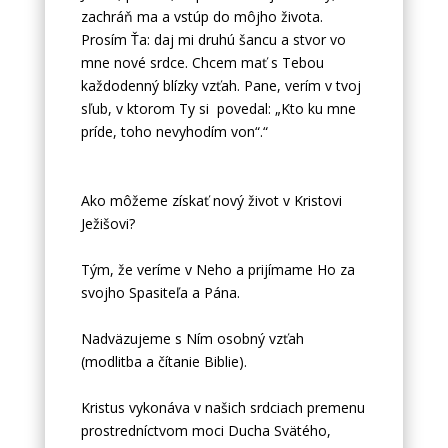
zachráň ma a vstúp do môjho života.
Prosím Ťa: daj mi druhú šancu a stvor vo
mne nové srdce. Chcem mať s Tebou
každodenný blízky vzťah. Pane, verím v tvoj
sľub, v ktorom Ty si povedal: „Kto ku mne
príde, toho nevyhodím von“.“
Ako môžeme získať nový život v Kristovi
Ježišovi?
Tým, že veríme v Neho a prijímame Ho za
svojho Spasiteľa a Pána.
Nadväzujeme s Ním osobný vzťah
(modlitba a čítanie Biblie).
Kristus vykonáva v našich srdciach premenu
prostredníctvom moci Ducha Svätého,