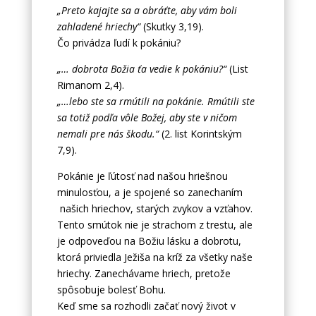
„Preto kajajte sa a obráťte, aby vám boli
zahladené hriechy“
(Skutky 3,19).
Čo privádza ľudí k pokániu?
„… dobrota Božia ťa vedie k pokániu?“
(List
Rimanom 2,4).
„…lebo ste sa rmútili na pokánie. Rmútili ste
sa totiž podľa vôle Božej, aby ste v ničom
nemali pre nás škodu.“
(2. list Korintským
7,9).
Pokánie je ľútosť nad našou hriešnou
minulosťou, a je spojené so zanechaním
našich hriechov, starých zvykov a vzťahov.
Tento smútok nie je strachom z trestu, ale
je odpoveďou na Božiu lásku a dobrotu,
ktorá priviedla Ježiša na kríž za všetky naše
hriechy. Zanechávame hriech, pretože
spôsobuje bolesť Bohu.
Keď sme sa rozhodli začať nový život v