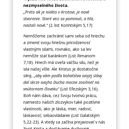
nezmyselného života.
„Preto ak je niekto v Kristovi, je nové
stvorenie. Staré veci sa pominuli, a hľa,
nastali nové.“
(2. list Korintským 5,17)
Nemôžeme zachrániť sami seba od hriechu
a zmeniť svoju hriešnu prirodzenosť
vlastnými silami, rovnako, ako sa lev
nemôže stať baránkom (List Rimanom
7,18). Hriech má oveľa väčšiu silu, než je
sila našej vôle. Ale Kristus je dostatočne
silný,
„aby vám podľa bohatstva svojej slávy
dal skrze svojho Ducha mocne zosilnieť na
vnútornom človeku“
(List Efezským 3,16).
Boh nám dáva, cez Svoju tvorivú prácu,
namiesto našich zlozvykov také pozitívne
vlastnosti, ako je láska, mier, radosť,
láskavosť, sebaovládanie (List Galatským
5,22-23). A vtedy sa začína prejavovať v nás
život Krista a dostávame duchovné