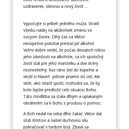
uzdravenie, obnovu a nový život …
Vypočujte si príbeh jedného muža. Stratil
všetku nádej na akúkoľvek zmenu vo
svojom živote. Dlhý čas sa Viktor
neúspešne pokúšal prestať piť alkohol.
Veľmi dobre vedel, že počas desiatich rokov
jeho závislosti na alkohole, sa ich spoločný
život stal pre jeho manželku a dve dcéry
neznesiteľný. Raz ráno šiel do kúpeľne a
vložil si hlaveň pištole priamo do úst. Ale
skôr, ako stlačil spúšť, rozhodol sa, že by
bolo lepšie predložiť celú situáciu Bohu.
Táto modlitba sa stala dlhým a uplakaným
obrátením sa k Bohu s prosbou o pomoc.
A Boh nedal na seba dlho čakať. Viktor dal
sľub Kristovi a našiel duchovnú silu
pokračovať v tvrdom boji. Zbavil sa