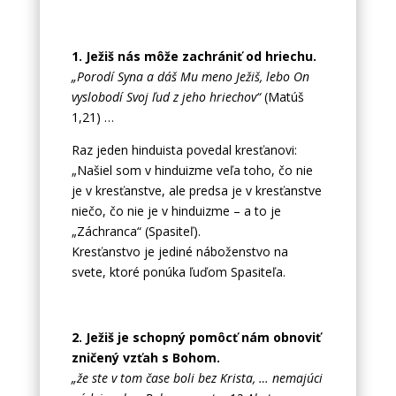
1. Ježiš nás môže zachrániť od hriechu.
„Porodí Syna a dáš Mu meno Ježiš, lebo On
vyslobodí Svoj ľud z jeho hriechov“
(Matúš
1,21) …
Raz jeden hinduista povedal kresťanovi:
„Našiel som v hinduizme veľa toho, čo nie
je v kresťanstve, ale predsa je v kresťanstve
niečo, čo nie je v hinduizme – a to je
„Záchranca“ (Spasiteľ).
Kresťanstvo je jediné náboženstvo na
svete, ktoré ponúka ľuďom Spasiteľa.
2. Ježiš je schopný pomôcť nám obnoviť
zničený vzťah s Bohom.
„že ste v tom čase boli bez Krista, … nemajúci