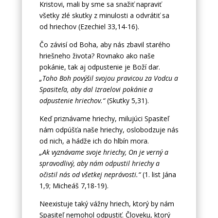
Kristovi, mali by sme sa snažiť napraviť
všetky zlé skutky z minulosti a odvrátiť sa
od hriechov (Ezechiel 33,14-16).
Čo závisí od Boha, aby nás zbavil starého
hriešneho života? Rovnako ako naše
pokánie, tak aj odpustenie je Boží dar.
„Toho Boh povýšil svojou pravicou za Vodcu a
Spasiteľa, aby dal Izraelovi pokánie a
odpustenie hriechov.“
(Skutky 5,31).
Keď priznávame hriechy, milujúci Spasiteľ
nám odpúšťa naše hriechy, oslobodzuje nás
od nich, a hádže ich do hlbín mora.
„Ak vyznávame svoje hriechy, On je verný a
spravodlivý, aby nám odpustil hriechy a
očistil nás od všetkej neprávosti.“
(1. list Jána
1,9; Micheáš 7,18-19).
Neexistuje taký vážny hriech, ktorý by nám
Spasiteľ nemohol odpustiť. Človeku, ktorý