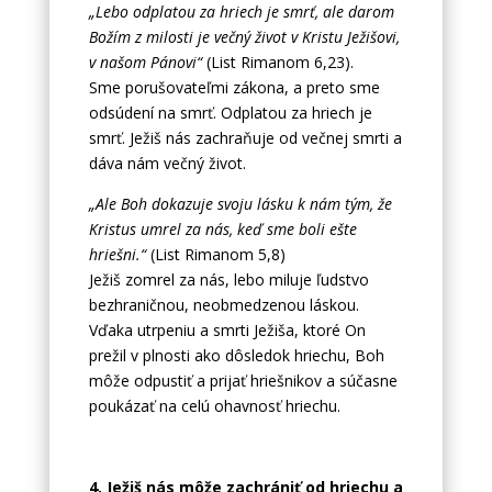
„Lebo odplatou za hriech je smrť, ale darom
Božím z milosti je večný život v Kristu Ježišovi,
v našom Pánovi“
(List Rimanom 6,23).
Sme porušovateľmi zákona, a preto sme
odsúdení na smrť. Odplatou za hriech je
smrť. Ježiš nás zachraňuje od večnej smrti a
dáva nám večný život.
„Ale Boh dokazuje svoju lásku k nám tým, že
Kristus umrel za nás, keď sme boli ešte
hriešni.“
(List Rimanom 5,8)
Ježiš zomrel za nás, lebo miluje ľudstvo
bezhraničnou, neobmedzenou láskou.
Vďaka utrpeniu a smrti Ježiša, ktoré On
prežil v plnosti ako dôsledok hriechu, Boh
môže odpustiť a prijať hriešnikov a súčasne
poukázať na celú ohavnosť hriechu.
4. Ježiš nás môže zachrániť od hriechu a