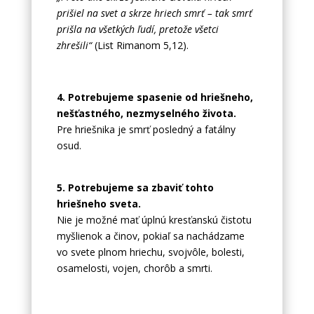
prišiel na svet a skrze hriech smrť – tak smrť
prišla na všetkých ľudí, pretože všetci
zhrešili“
(List Rimanom 5,12).
4. Potrebujeme spasenie od hriešneho,
nešťastného, nezmyselného života.
Pre hriešnika je smrť posledný a fatálny
osud.
5. Potrebujeme sa zbaviť tohto
hriešneho sveta.
Nie je možné mať úplnú kresťanskú čistotu
myšlienok a činov, pokiaľ sa nachádzame
vo svete plnom hriechu, svojvôle, bolesti,
osamelosti, vojen, chorôb a smrti.