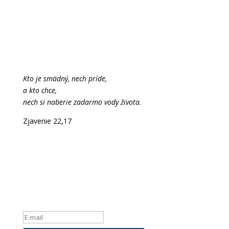
Kto je smädný, nech príde,
a kto chce,
nech si naberie zadarmo vody života.
Zjavenie 22,17
Newsletter
Ak máte záujem byť informovaný o našich novinkách,
zadajte, prosím
Vašu e-mailovú adresu:
Hlásenie o úspešnom vykonaní