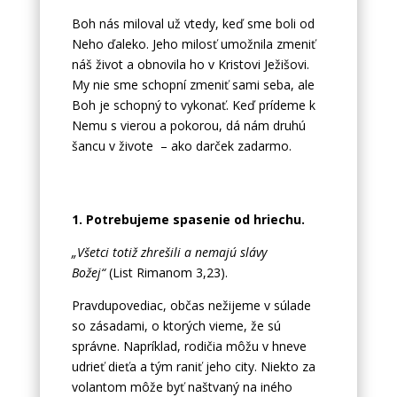
Boh nás miloval už vtedy, keď sme boli od
Neho ďaleko. Jeho milosť umožnila zmeniť
náš život a obnovila ho v Kristovi Ježišovi.
My nie sme schopní zmeniť sami seba, ale
Boh je schopný to vykonať. Keď prídeme k
Nemu s vierou a pokorou, dá nám druhú
šancu v živote – ako darček zadarmo.
1. Potrebujeme spasenie od hriechu.
„Všetci totiž zhrešili a nemajú slávy
Božej“
(List Rimanom 3,23).
Pravdupovediac, občas nežijeme v súlade
so zásadami, o ktorých vieme, že sú
správne. Napríklad, rodičia môžu v hneve
udrieť dieťa a tým raniť jeho city. Niekto za
volantom môže byť naštvaný na iného