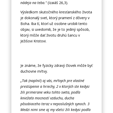
nádeja na teba.“
(Izaiáš 26,3).
Výsledkom skutočného kresťanského života
je dokonalý svet, ktorý pramení z dôvery v
Boha. Iba tí, ktorí už osobne urobili tento
objav, si uvedomili, že je to jediný spôsob,
ktorý môže dať životu druhú šancu v
Ježišovi Kristovi.
Je známe, že fyzicky zdravý človek môže byť
duchovne mŕtvy.
„Tak (naplnil) aj vás, mŕtvych pre vlastné
prestúpenie a hriechy, 2 v ktorých ste kedysi
žili primerane veku tohto sveta, podľa
kniežaťa mocností vzduchu, ducha
pôsobiaceho teraz v neposlušných synoch. 3
Medzi nimi sme aj my všetci žili kedysi podľa