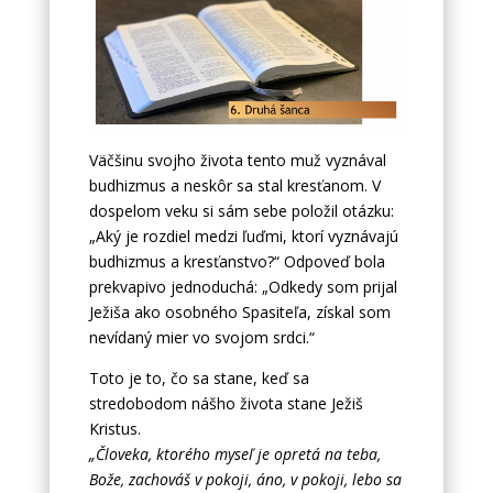
Väčšinu svojho života tento muž vyznával
budhizmus a neskôr sa stal kresťanom. V
dospelom veku si sám sebe položil otázku:
„Aký je rozdiel medzi ľuďmi, ktorí vyznávajú
budhizmus a kresťanstvo?“ Odpoveď bola
prekvapivo jednoduchá: „Odkedy som prijal
Ježiša ako osobného Spasiteľa, získal som
nevídaný mier vo svojom srdci.“
Toto je to, čo sa stane, keď sa
stredobodom nášho života stane Ježiš
Kristus.
„Človeka, ktorého myseľ je opretá na teba,
Bože, zachováš v pokoji, áno, v pokoji, lebo sa