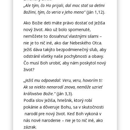
„Ale tým, čo Ho prijali, dal moc stať sa deťmi
Božími, tým, čo veria v Jeho meno“
(Ján 1,12).
Ako Božie deti máte právo dostať od Ježiša
nový život. Ako už bolo spomenuté,
nemôžete to dosiahnuť vlastnými silami –
nie je to nič iné, ako dar Nebeského Otca.
Ježiš dáva takýto bezpodmienečný sľub, aby
odstránil všetky naše pochybnosti a obavy.
Čo musí Boh urobiť, aby nám poskytol nový
život?
„Ježiš mu odpovedal: Veru, veru, hovorím ti:
Ak sa niekto nenarodí znova, nemôže uzrieť
kráľovstvo Božie.“
(Ján 3,3).
Podľa slov Ježiša, hriešnik, ktorý robí
pokánie a dôveruje Bohu, sa v skutočnosti
narodil pre nový život. Keď Boh vykoná v
nás nové narodenie – nie je to nič iné, ako
zázrak.