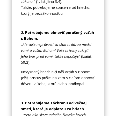
zákona.“
(1. list Jána 3,4).
Takže, potrebujeme spasenie od hriechu,
ktorý je bezzákonnosťou.
2. Potrebujeme obnoviť porušený vzťah
s Bohom.
„Ale vaše neprávosti sa stali hrádzou medzi
vami a vaším Bohom! Vaše hriechy zakryli
Jeho tvár pred vami, takže nepočuje“
(Izaiáš
59,2).
Nevyznaný hriech ničí náš vzťah s Bohom.
Ježiš Kristus prišiel na zem s cieľom obnoviť
dôveru v Boha, ktorú diabol podkopal.
3. Potrebujeme záchranu od večnej
smrti, ktorá je odplatou za hriech.
„Preto ako skrze jedného človeka hriech