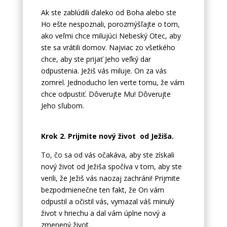
Ak ste zablúdili ďaleko od Boha alebo ste
Ho ešte nespoznali, porozmýšľajte o tom,
ako veľmi chce milujúci Nebeský Otec, aby
ste sa vrátili domov. Najviac zo všetkého
chce, aby ste prijať Jeho veľký dar
odpustenia. Ježiš vás miluje. On za vás
zomrel. Jednoducho len verte tomu, že vám
chce odpustiť. Dôverujte Mu! Dôverujte
Jeho sľubom.
Krok 2. Prijmite nový život od Ježiša.
To, čo sa od vás očakáva, aby ste získali
nový život od Ježiša spočíva v tom, aby ste
verili, že Ježiš vás naozaj zachráni! Prijmite
bezpodmienečne ten fakt, že On vám
odpustil a očistil vás, vymazal váš minulý
život v hriechu a dal vám úplne nový a
zmenený život.