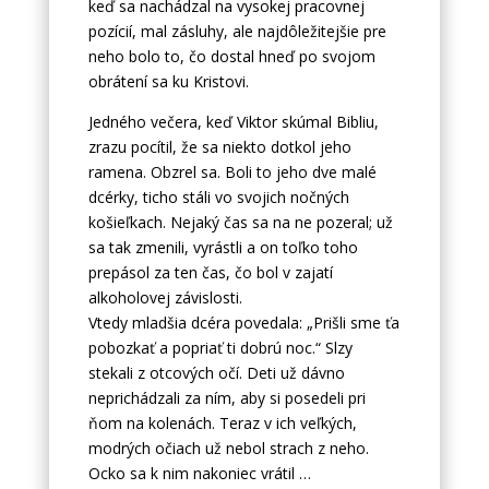
keď sa nachádzal na vysokej pracovnej
pozícií, mal zásluhy, ale najdôležitejšie pre
neho bolo to, čo dostal hneď po svojom
obrátení sa ku Kristovi.
Jedného večera, keď Viktor skúmal Bibliu,
zrazu pocítil, že sa niekto dotkol jeho
ramena. Obzrel sa. Boli to jeho dve malé
dcérky, ticho stáli vo svojich nočných
košieľkach. Nejaký čas sa na ne pozeral; už
sa tak zmenili, vyrástli a on toľko toho
prepásol za ten čas, čo bol v zajatí
alkoholovej závislosti.
Vtedy mladšia dcéra povedala: „Prišli sme ťa
pobozkať a popriať ti dobrú noc.“ Slzy
stekali z otcových očí. Deti už dávno
neprichádzali za ním, aby si posedeli pri
ňom na kolenách. Teraz v ich veľkých,
modrých očiach už nebol strach z neho.
Ocko sa k nim nakoniec vrátil …