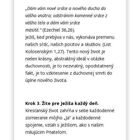
„Dám vám nové srdce a nového ducha do
vášho vnútra; odstránim kamenné srdce z
vášho tela a dám vám srdce
mäsité.“
(Ezechiel 36,26).
Ježiš, keď prebýva v nás, vykonáva premenu
našich sŕdc, našich pocitov a skutkov. (List
Kolosenským 1,27). Tento nový život je
nielen krásny, abstraktný ideál v otázke
duchovnosti, je to nezvratný, opodstatnený
fakt, je to vzkriesenie z duchovnej smrti do
úplne nového života.
Krok 3. Žite pre Ježiša každý deň.
Kresťanský život zahŕňa v sebe každodenné
zomieranie môjho „Ja“ a každodenné
spojenie, vzťah s Ježišom, ako s našim
milujúcim Priateľom.