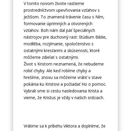
V tomto novom živote rastieme
prostredníctvom upevňovania vzťahov s
Ježišom. To znamená trávenie času s Ním,
formovanie úprimných a otvorených
vzťahov. Boh nám dal päť špeciálnych
nástrojov pre duchovný rast: štúdium Biblie,
modlitba, rozjímanie, spoločenstvo s
ostatnými kresťanmi a skúsenosti, ktoré
môžeme zdieľať s ostatnými.
Život s Kristom neznamená, že nebudeme
robiť chyby. Ale keď robíme chyby a
hrešíme, znovu sa môžeme vrátiť v stave
pokánia ku Kristovi a požiadať Ho o pomoc.
Vybrali sme si cestu nasledovania Krista a
vieme, že Kristus je vždy v našich srdciach.
Vrátime sa k príbehu Viktora a doplníme, že