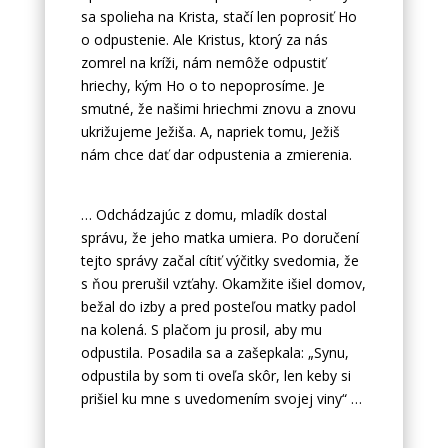
sa spolieha na Krista, stačí len poprosiť Ho
o odpustenie. Ale Kristus, ktorý za nás
zomrel na kríži, nám nemôže odpustiť
hriechy, kým Ho o to nepoprosíme. Je
smutné, že našimi hriechmi znovu a znovu
ukrižujeme Ježiša. A, napriek tomu, Ježiš
nám chce dať dar odpustenia a zmierenia.
… Odchádzajúc z domu, mladík dostal
správu, že jeho matka umiera. Po doručení
tejto správy začal cítiť výčitky svedomia, že
s ňou prerušil vzťahy. Okamžite išiel domov,
bežal do izby a pred posteľou matky padol
na kolená. S plačom ju prosil, aby mu
odpustila. Posadila sa a zašepkala: „Synu,
odpustila by som ti oveľa skôr, len keby si
prišiel ku mne s uvedomením svojej viny“ …