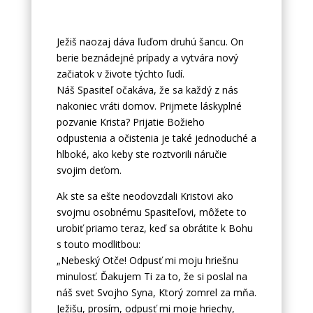
Ježiš naozaj dáva ľuďom druhú šancu. On
berie beznádejné prípady a vytvára nový
začiatok v živote týchto ľudí.
Náš Spasiteľ očakáva, že sa každý z nás
nakoniec vráti domov. Prijmete láskyplné
pozvanie Krista? Prijatie Božieho
odpustenia a očistenia je také jednoduché a
hlboké, ako keby ste roztvorili náručie
svojim deťom.
Ak ste sa ešte neodovzdali Kristovi ako
svojmu osobnému Spasiteľovi, môžete to
urobiť priamo teraz, keď sa obrátite k Bohu
s touto modlitbou:
„Nebeský Otče! Odpusť mi moju hriešnu
minulosť. Ďakujem Ti za to, že si poslal na
náš svet Svojho Syna, Ktorý zomrel za mňa.
Ježišu, prosím, odpusť mi moje hriechy,