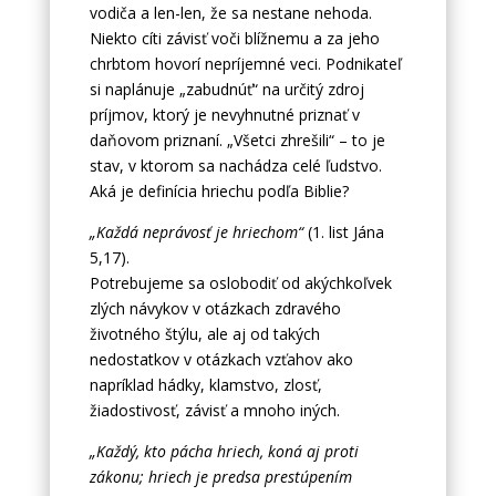
vodiča a len-len, že sa nestane nehoda.
Niekto cíti závisť voči blížnemu a za jeho
chrbtom hovorí nepríjemné veci. Podnikateľ
si naplánuje „zabudnúť“ na určitý zdroj
príjmov, ktorý je nevyhnutné priznať v
daňovom priznaní. „Všetci zhrešili“ – to je
stav, v ktorom sa nachádza celé ľudstvo.
Aká je definícia hriechu podľa Biblie?
„Každá neprávosť je hriechom“
(1. list Jána
5,17).
Potrebujeme sa oslobodiť od akýchkoľvek
zlých návykov v otázkach zdravého
životného štýlu, ale aj od takých
nedostatkov v otázkach vzťahov ako
napríklad hádky, klamstvo, zlosť,
žiadostivosť, závisť a mnoho iných.
„Každý, kto pácha hriech, koná aj proti
zákonu; hriech je predsa prestúpením