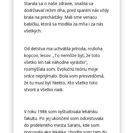
Starala sa o naše zdravie, snažila sa
dodržiavať režim dňa, pred spaním nás vždy
brala na prechádzky. Mali sme veriacu
babičku, ktorá sa modlila za mňa i za nás
všetkých.
Od detstva ma uchvátila príroda, rozloha
kopcov, lesov. „To nemôže byť, že toto
všetko len tak náhodne vyrástlo“,
rozmýšľala som. Evolučnú teóriu moje
srdce neprijímalo. Bola som presvedčená,
že tu musí byť Niekto, Kto všetko toto
stvoril a všetko riadi.
V roku 1986 som vyštudovala lekársku
fakultu. Po jej ukončení som odcestovala
do prideleného mesta Sarans, kde som
pracovala ako lekárka, chodila som tam do