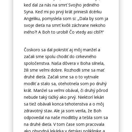
keď dal za nás na smrť Svojho jediného
Syna. Keď mi po prvý krát priniesli dcérku
Angeliku, pomyslela som si: „Dala by som ja
svoje dieťa na smrť kvôli záchrane niekoho
iného?! A Boh to urobil! Čo vtedy asi cítil?!“
Čoskoro sa dal pokrstiť aj môj manžel a
začali sme spolu chodiť do cirkevného
spoločenstva. Naša dôvera v Boha silnela,
žili sme veľmi dobre. Rozhodli sme sa mať
druhé dieťa. Začali sme sa o to vytrvale
modliť a stalo sa, otehotnela som po druhý
krát. Manžel sa veľmi obával, či druhý pôrod
nebude taký ťažký ako prvý. Niektorí lekári
sa tiež obávali konca tehotenstva a o môj
zdravotný stav. Ale ja som verila, že Boh
odpovedal na naše modlitby a tešila som sa
na druhé dieťa. V tom čase som pracovala
ako obvodná lekárka v detskej poliklinike a