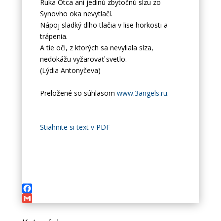
Ruka Otca ani jedinú zbytočnú slzu zo
Synovho oka nevytlačí.
Nápoj sladký dlho tlačia v lise horkosti a
trápenia.
A tie oči, z ktorých sa nevyliala slza,
nedokážu vyžarovať svetlo.
(Lýdia Antonyčeva)
Preložené so súhlasom
www.3angels.ru.
Stiahnite si text v PDF
Facebook
Gmail