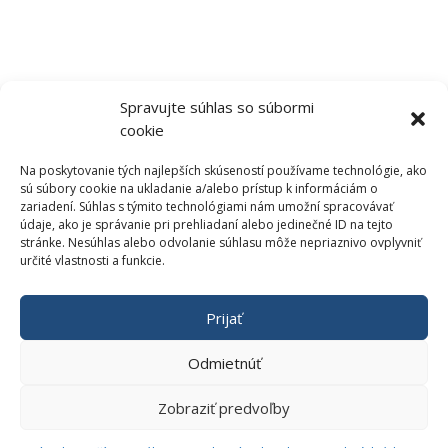
Newsletter
Ak máte záujem byť informovaný o našich novinkách,
zadajte, prosím
Vašu e-mailovú adresu:
Spravujte súhlas so súbormi
Hlásenie o úspešnom vykonaní
cookie
Na poskytovanie tých najlepších skúseností používame technológie, ako
sú súbory cookie na ukladanie a/alebo prístup k informáciám o
Prihlásiť sa na odber
zariadení. Súhlas s týmito technológiami nám umožní spracovávať
údaje, ako je správanie pri prehliadaní alebo jedinečné ID na tejto
stránke. Nesúhlas alebo odvolanie súhlasu môže nepriaznivo ovplyvniť
určité vlastnosti a funkcie.
Prijať
Odmietnúť
krokdoneba.com © 2012 – 2023 | Vytvoril: shazucha.sk
Zobraziť predvoľby