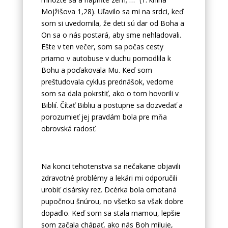
Mojžišova 1,28). Uľavilo sa mi na srdci, keď
som si uvedomila, že deti sú dar od Boha a
On sa o nás postará, aby sme nehladovali.
Ešte v ten večer, som sa počas cesty
priamo v autobuse v duchu pomodlila k
Bohu a poďakovala Mu. Keď som
preštudovala cyklus prednášok, vedome
som sa dala pokrstiť, ako o tom hovorili v
Biblií. Čítať Bibliu a postupne sa dozvedať a
porozumieť jej pravdám bola pre mňa
obrovská radosť.
Na konci tehotenstva sa nečakane objavili
zdravotné problémy a lekári mi odporučili
urobiť cisársky rez. Dcérka bola omotaná
pupočnou šnúrou, no všetko sa však dobre
dopadlo. Keď som sa stala mamou, lepšie
som začala chápať, ako nás Boh miluje,