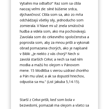
Vytiahni ma odtiaľto!“ Raz som sa cítila
naozaj veľmi zle: silné búšenie srdca,
dýchavičnosť. Cítila som sa, ako zo mňa
odchádzajú všetky sily, jednoducho som
zomierala. V hlave mi už znela smútočná
hudba a videla som, ako ma pochovávajú.
Zavolala som do cirkevného spoločenstva a
poprosila som, aby za mnou prišli a vykonali
obrad pomazania chorých, ako je napísané
v Biblii: „Je niekto z vás chorý? Nech si
zavolá starších Cirkvi; a nech sa nad ním
modlia a mažú ho olejom v Pánovom
mene. 15 Modlitba s vierou uzdraví chorého
a Pán mu uľaví; a ak sa dopustil hriechov,
odpustia sa mu.“ (List Jakuba 5,14-15).
Starší z Cirkvi prišli, keď som bola v
bezvedomí, pomazali ma olejom a všetci sa