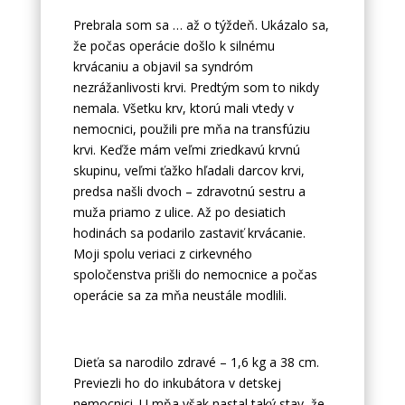
Prebrala som sa … až o týždeň. Ukázalo sa,
že počas operácie došlo k silnému
krvácaniu a objavil sa syndróm
nezrážanlivosti krvi. Predtým som to nikdy
nemala. Všetku krv, ktorú mali vtedy v
nemocnici, použili pre mňa na transfúziu
krvi. Keďže mám veľmi zriedkavú krvnú
skupinu, veľmi ťažko hľadali darcov krvi,
predsa našli dvoch – zdravotnú sestru a
muža priamo z ulice. Až po desiatich
hodinách sa podarilo zastaviť krvácanie.
Moji spolu veriaci z cirkevného
spoločenstva prišli do nemocnice a počas
operácie sa za mňa neustále modlili.
Dieťa sa narodilo zdravé – 1,6 kg a 38 cm.
Previezli ho do inkubátora v detskej
nemocnici. U mňa však nastal taký stav, že