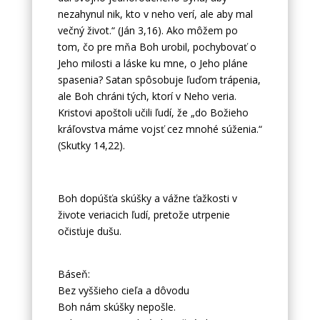
nezahynul nik, kto v neho verí, ale aby mal
večný život.“ (Ján 3,16). Ako môžem po
tom, čo pre mňa Boh urobil, pochybovať o
Jeho milosti a láske ku mne, o Jeho pláne
spasenia? Satan spôsobuje ľuďom trápenia,
ale Boh chráni tých, ktorí v Neho veria.
Kristovi apoštoli učili ľudí, že „do Božieho
kráľovstva máme vojsť cez mnohé súženia.“
(Skutky 14,22).
Boh dopúšťa skúšky a vážne ťažkosti v
živote veriacich ľudí, pretože utrpenie
očisťuje dušu.
Báseň:
Bez vyššieho cieľa a dôvodu
Boh nám skúšky nepošle.