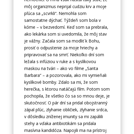
môj organizmus neprijal cudziu krv a moje
pľúca sa „scvrkli“. Nemohla som
samostatne dýchať. Týždeň som bola v
kóme – v bezvedomí. Keď som sa prebrala,
ako lekárka som si uvedomila, že môj stav
je vážny. Začala som sa modliť k Bohu,
prosiť o odpustenie za moje hriechy a
pripravovať sa na smrť. Niekoľko dní som
ležala s infúziou v ruke a s kyslíkovou
maskou na tvári – ako vo filme „Santa
Barbara“ – a pozorovala, ako mi vymieňali
kyslíkové bomby. Zdalo sa mi, že som
herečka, s ktorou natáčajú film. Potom som
pochopila, že všetko čo sa so mnou deje, je
skutočnosť. O pár dní sa pridal obojstranný
zápal pľúc, zlyhanie obličiek, zlyhanie srdca,
v dôsledku zníženej imunity sa mi zapálili
stehy a vďaka antibiotikám sa pridala
masívna kandidóza. Napojili ma na prístroj