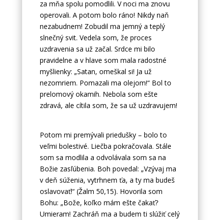
za mňa spolu pomodlili. V noci ma znovu
operovali. A potom bolo ráno! Nikdy naň
nezabudnem! Zobudil ma jemný a teplý
slnečný svit. Vedela som, že proces
uzdravenia sa už začal. Srdce mi bilo
pravidelne a v hlave som mala radostné
myšlienky: „Satan, omeškal si! Ja už
nezomriem. Pomazali ma olejom!“ Bol to
prelomový okamih. Nebola som ešte
zdravá, ale cítila som, že sa už uzdravujem!
Potom mi premývali priedušky – bolo to
veľmi bolestivé. Liečba pokračovala. Stále
som sa modlila a odvolávala som sa na
Božie zasľúbenia. Boh povedal: „Vzývaj ma
v deň súženia, vytrhnem ťa, a ty ma budeš
oslavovať!“ (Žalm 50,15). Hovorila som
Bohu: „Bože, koľko mám ešte čakať?
Umieram! Zachráň ma a budem ti slúžiť celý