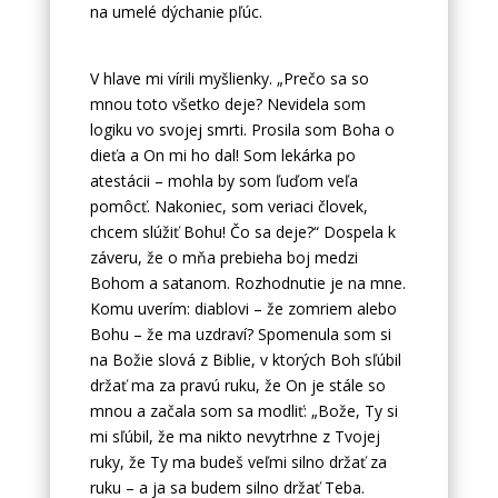
na umelé dýchanie pľúc.
V hlave mi vírili myšlienky. „Prečo sa so
mnou toto všetko deje? Nevidela som
logiku vo svojej smrti. Prosila som Boha o
dieťa a On mi ho dal! Som lekárka po
atestácii – mohla by som ľuďom veľa
pomôcť. Nakoniec, som veriaci človek,
chcem slúžiť Bohu! Čo sa deje?“ Dospela k
záveru, že o mňa prebieha boj medzi
Bohom a satanom. Rozhodnutie je na mne.
Komu uverím: diablovi – že zomriem alebo
Bohu – že ma uzdraví? Spomenula som si
na Božie slová z Biblie, v ktorých Boh sľúbil
držať ma za pravú ruku, že On je stále so
mnou a začala som sa modliť: „Bože, Ty si
mi sľúbil, že ma nikto nevytrhne z Tvojej
ruky, že Ty ma budeš veľmi silno držať za
ruku – a ja sa budem silno držať Teba.