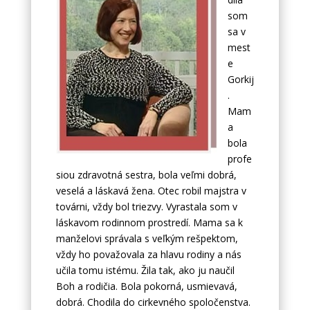
som
sa v
mest
e
Gorkij
.
Mam
a
bola
profe
siou zdravotná sestra, bola veľmi dobrá,
veselá a láskavá žena. Otec robil majstra v
továrni, vždy bol triezvy. Vyrastala som v
láskavom rodinnom prostredí. Mama sa k
manželovi správala s veľkým rešpektom,
vždy ho považovala za hlavu rodiny a nás
učila tomu istému. Žila tak, ako ju naučil
Boh a rodičia. Bola pokorná, usmievavá,
dobrá. Chodila do cirkevného spoločenstva.