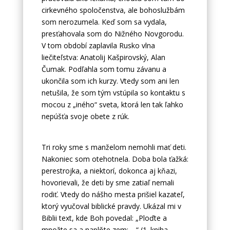
cirkevného spoločenstva, ale bohoslužbám
som nerozumela. Keď som sa vydala,
presťahovala som do Nižného Novgorodu.
V tom období zaplavila Rusko vlna
liečiteľstva: Anatolij Kašpirovský, Alan
Čumak. Podľahla som tomu závanu a
ukončila som ich kurzy. Vtedy som ani len
netušila, že som tým vstúpila so kontaktu s
mocou z „iného“ sveta, ktorá len tak ľahko
nepúšťa svoje obete z rúk.
Tri roky sme s manželom nemohli mať deti.
Nakoniec som otehotnela. Doba bola ťažká:
perestrojka, a niektorí, dokonca aj kňazi,
hovorievali, že deti by sme zatiaľ nemali
rodiť. Vtedy do nášho mesta prišiel kazateľ,
ktorý vyučoval biblické pravdy. Ukázal mi v
Biblii text, kde Boh povedal: „Ploďte a
množte sa a naplňte zem; …“ (1. kniha