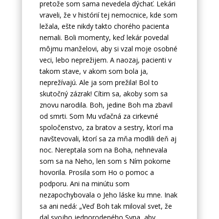
pretože som sama nevedela dýchať. Lekári
vraveli, že v histórií tej nemocnice, kde som
ležala, ešte nikdy takto chorého pacienta
nemali. Boli momenty, keď lekár povedal
môjmu manželovi, aby si vzal moje osobné
veci, lebo neprežijem. A naozaj, pacienti v
takom stave, v akom som bola ja,
neprežívajú. Ale ja som prežila! Bol to
skutočný zázrak! Cítim sa, akoby som sa
znovu narodila. Boh, jedine Boh ma zbavil
od smrti. Som Mu vďačná za cirkevné
spoločenstvo, za bratov a sestry, ktorí ma
navštevovali, ktorí sa za mňa modlili deň aj
noc. Nereptala som na Boha, nehnevala
som sa na Neho, len som s Ním pokorne
hovorila. Prosila som Ho o pomoc a
podporu. Ani na minútu som
nezapochybovala o Jeho láske ku mne. Inak
sa ani nedá: „Veď Boh tak miloval svet, že
dal svojho jednorodeného Syna, aby