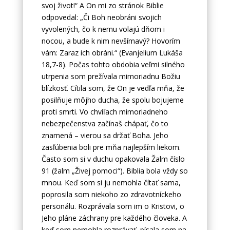
svoj život!“ A On mi zo stránok Biblie
odpovedal: „Či Boh neobráni svojich
vyvolených, čo k nemu volajú dňom i
nocou, a bude k nim nevšímavý? Hovorím
vám: Zaraz ich obráni.“ (Evanjelium Lukáša
18,7-8). Počas tohto obdobia veľmi silného
utrpenia som prežívala mimoriadnu Božiu
blízkosť. Cítila som, že On je vedľa mňa, že
posilňuje môjho ducha, že spolu bojujeme
proti smrti. Vo chvíľach mimoriadneho
nebezpečenstva začínaš chápať, čo to
znamená – vierou sa držať Boha. Jeho
zasľúbenia boli pre mňa najlepším liekom.
Často som si v duchu opakovala Žalm číslo
91 (žalm „Živej pomoci“). Biblia bola vždy so
mnou. Keď som si ju nemohla čítať sama,
poprosila som niekoho zo zdravotníckeho
personálu. Rozprávala som im o Kristovi, o
Jeho pláne záchrany pre každého človeka. A
keď som nemohla rozprávať, písala som na