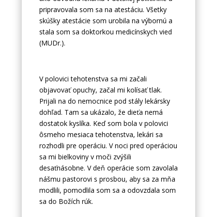
pripravovala som sa na atestáciu. Všetky
skúšky atestácie som urobila na výbornú a
stala som sa doktorkou medicínskych vied
(MUDr.).
V polovici tehotenstva sa mi začali
objavovať opuchy, začal mi kolísať tlak.
Prijali na do nemocnice pod stály lekársky
dohľad. Tam sa ukázalo, že dieťa nemá
dostatok kyslíka. Keď som bola v polovici
ôsmeho mesiaca tehotenstva, lekári sa
rozhodli pre operáciu. V noci pred operáciou
sa mi bielkoviny v moči zvýšili
desaťnásobne. V deň operácie som zavolala
nášmu pastorovi s prosbou, aby sa za mňa
modlili, pomodlila som sa a odovzdala som
sa do Božích rúk.