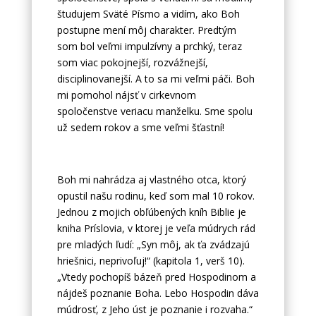
študujem Sväté Písmo a vidím, ako Boh
postupne mení môj charakter. Predtým
som bol veľmi impulzívny a prchký, teraz
som viac pokojnejší, rozvážnejší,
disciplinovanejší. A to sa mi veľmi páči. Boh
mi pomohol nájsť v cirkevnom
spoločenstve veriacu manželku. Sme spolu
už sedem rokov a sme veľmi šťastní!
Boh mi nahrádza aj vlastného otca, ktorý
opustil našu rodinu, keď som mal 10 rokov.
Jednou z mojich obľúbených kníh Biblie je
kniha Príslovia, v ktorej je veľa múdrych rád
pre mladých ľudí: „Syn môj, ak ťa zvádzajú
hriešnici, neprivoľuj!“ (kapitola 1, verš 10).
„Vtedy pochopíš bázeň pred Hospodinom a
nájdeš poznanie Boha. Lebo Hospodin dáva
múdrosť, z Jeho úst je poznanie i rozvaha.“