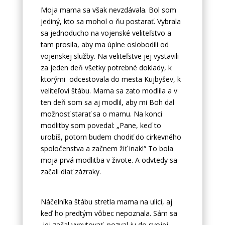
Moja mama sa však nevzdávala. Bol som
jediný, kto sa mohol o ňu postarať. Vybrala
sa jednoducho na vojenské veliteľstvo a
tam prosila, aby ma úplne oslobodili od
vojenskej služby. Na veliteľstve jej vystavili
za jeden deň všetky potrebné doklady, k
ktorými odcestovala do mesta Kujbyšev, k
veliteľovi štábu. Mama sa zato modlila a v
ten deň som sa aj modlil, aby mi Boh dal
možnosť starať sa o mamu. Na konci
modlitby som povedal: „Pane, keď to
urobíš, potom budem chodiť do cirkevného
spoločenstva a začnem žiť inak!“ To bola
moja prvá modlitba v živote. A odvtedy sa
začali diať zázraky.
Náčelníka štábu stretla mama na ulici, aj
keď ho predtým vôbec nepoznala. Sám sa
jej začal vypytovať, pozval ju do svojej