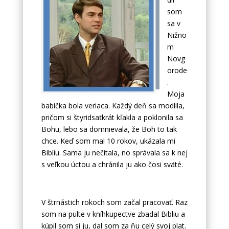
som
sa v
Nižno
m
Novg
orode
.
Moja
babička bola veriaca. Každý deň sa modlila,
pričom si štyridsaťkrát kľakla a poklonila sa
Bohu, lebo sa domnievala, že Boh to tak
chce. Keď som mal 10 rokov, ukázala mi
Bibliu. Sama ju nečítala, no správala sa k nej
s veľkou úctou a chránila ju ako čosi sväté.
V štrnástich rokoch som začal pracovať. Raz
som na pulte v kníhkupectve zbadal Bibliu a
kúpil som si ju, dal som za ňu celý svoj plat.