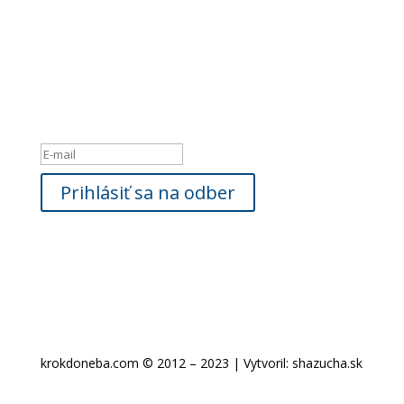
Newsletter
Ak máte záujem byť informovaný o našich novinkách,
zadajte, prosím
Vašu e-mailovú adresu:
Hlásenie o úspešnom vykonaní
Prihlásiť sa na odber
krokdoneba.com © 2012 – 2023 | Vytvoril: shazucha.sk