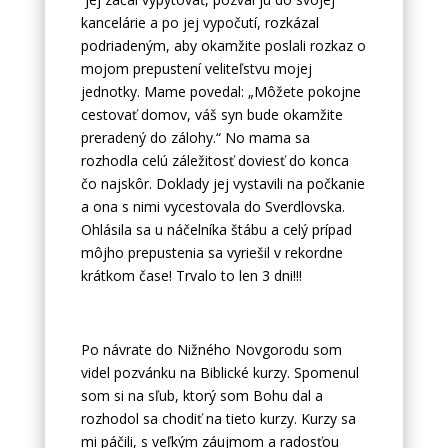
kancelárie a po jej vypočutí, rozkázal
podriadeným, aby okamžite poslali rozkaz o
mojom prepustení veliteľstvu mojej
jednotky. Mame povedal: „Môžete pokojne
cestovať domov, váš syn bude okamžite
preradený do zálohy.“ No mama sa
rozhodla celú záležitosť doviesť do konca
čo najskôr. Doklady jej vystavili na počkanie
a ona s nimi vycestovala do Sverdlovska.
Ohlásila sa u náčelníka štábu a celý prípad
môjho prepustenia sa vyriešil v rekordne
krátkom čase! Trvalo to len 3 dni!!!
Po návrate do Nižného Novgorodu som
videl pozvánku na Biblické kurzy. Spomenul
som si na sľub, ktorý som Bohu dal a
rozhodol sa chodiť na tieto kurzy. Kurzy sa
mi páčili, s veľkým záujmom a radosťou