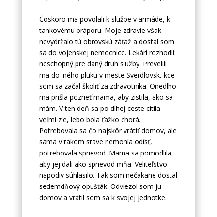
Čoskoro ma povolali k službe v armáde, k
tankovému práporu. Moje zdravie však
nevydržalo tú obrovskú záťaž a dostal som
sa do vojenskej nemocnice. Lekári rozhodli:
neschopný pre daný druh služby. Prevelili
ma do iného pluku v meste Sverdlovsk, kde
som sa začal školiť za zdravotníka. Onedlho
ma prišla pozrieť mama, aby zistila, ako sa
mám. V ten deň sa po dlhej ceste cítila
veľmi zle, lebo bola ťažko chorá.
Potrebovala sa čo najskôr vrátiť domov, ale
sama v takom stave nemohla odísť,
potrebovala sprievod. Mama sa pomodlila,
aby jej dali ako sprievod mňa. Veliteľstvo
napodiv súhlasilo. Tak som nečakane dostal
sedemdňový opušťák. Odviezol som ju
domov a vrátil som sa k svojej jednotke.