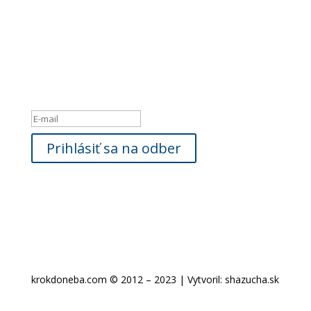
Newsletter
Ak máte záujem byť informovaný o našich novinkách,
zadajte, prosím
Vašu e-mailovú adresu:
Hlásenie o úspešnom vykonaní
Prihlásiť sa na odber
krokdoneba.com © 2012 – 2023 | Vytvoril: shazucha.sk