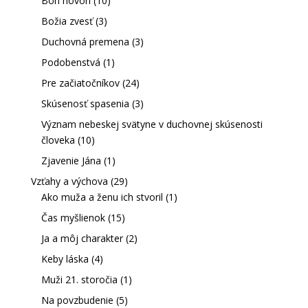
Boh hovorí
(10)
Božia zvesť
(3)
Duchovná premena
(3)
Podobenstvá
(1)
Pre začiatočníkov
(24)
Skúsenosť spasenia
(3)
Význam nebeskej svätyne v duchovnej skúsenosti
človeka
(10)
Zjavenie Jána
(1)
Vzťahy a výchova
(29)
Ako muža a ženu ich stvoril
(1)
Čas myšlienok
(15)
Ja a môj charakter
(2)
Keby láska
(4)
Muži 21. storočia
(1)
Na povzbudenie
(5)