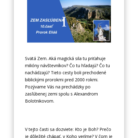
Svätá Zem. Aká magická sila tu priťahuje
milióny návštevníkov? Čo tu hľadajú? Čo tu
nachádzajú? Tieto cesty boli prechodené
biblickými prorokmi pred 2000 rokmi.
Pozývame Vás na prechádzky po
zasľúbenej zemi spolu s Alexandrom
Bolotnikovom.
V tejto časti sa dozviete: Kto je Boh? Prečo
je dôležité chápať, v Koho veríme? V čom je