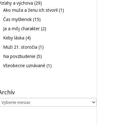
Vzťahy a výchova
(29)
Ako muža a ženu ich stvoril
(1)
Čas myšlienok
(15)
Ja a môj charakter
(2)
Keby láska
(4)
Muži 21. storočia
(1)
Na povzbudenie
(5)
Všeobecne uznávané
(1)
Archív
Archív