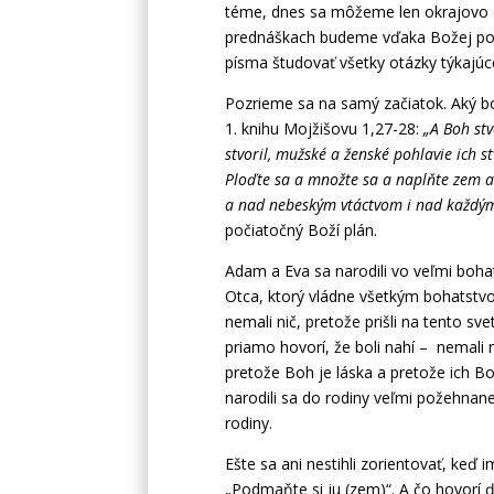
téme, dnes sa môžeme len okrajovo d
prednáškach budeme vďaka Božej po
písma študovať všetky otázky týkajúce
Pozrieme sa na samý začiatok. Aký bo
1. knihu Mojžišovu 1,27-28:
„A Boh stv
stvoril, mužské a ženské pohlavie ich s
Ploďte sa a množte sa a naplňte zem 
a nad nebeským vtáctvom i nad každým 
počiatočný Boží plán.
Adam a Eva sa narodili vo veľmi boha
Otca, ktorý vládne všetkým bohatstvo
nemali nič, pretože prišli na tento sv
priamo hovorí, že boli nahí – nemali 
pretože Boh je láska a pretože ich Boh
narodili sa do rodiny veľmi požehnane
rodiny.
Ešte sa ani nestihli zorientovať, keď
„Podmaňte si ju (zem)“. A čo hovorí ď