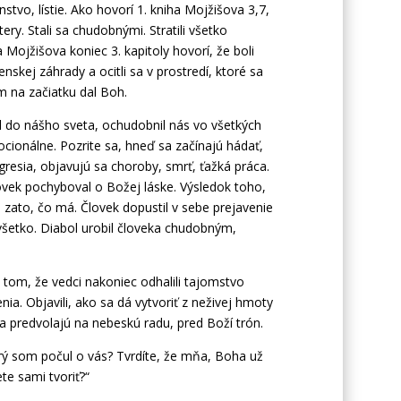
nstvo, lístie. Ako hovorí 1. kniha Mojžišova 3,7,
ástery. Stali sa chudobnými. Stratili všetko
 Mojžišova koniec 3. kapitoly hovorí, že boli
skej záhrady a ocitli sa v prostredí, ktoré sa
 na začiatku dal Boh.
l do nášho sveta, ochudobnil nás vo všetkých
cionálne. Pozrite sa, hneď sa začínajú hádať,
resia, objavujú sa choroby, smrť, ťažká práca.
ovek pochyboval o Božej láske. Výsledok toho,
 zato, čo má. Človek dopustil v sebe prejavenie
 všetko. Diabol urobil človeka chudobným,
 tom, že vedci nakoniec odhalili tajomstvo
nia. Objavili, ako sa dá vytvoriť z neživej hmoty
a predvolajú na nebeskú radu, pred Boží trón.
orý som počul o vás? Tvrdíte, že mňa, Boha už
te sami tvoriť?“