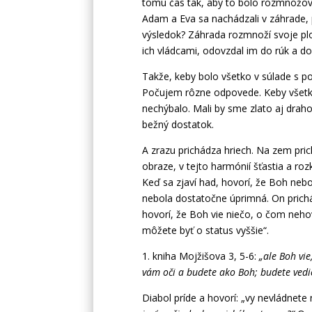
tomu čas tak, aby to bolo rozmnožov
Adam a Eva sa nachádzali v záhrade,
výsledok? Záhrada rozmnoží svoje plod
ich vládcami, odovzdal im do rúk a do 
Takže, keby bolo všetko v súlade s p
Počujem rôzne odpovede. Keby všetko
nechýbalo. Mali by sme zlato aj draho
bežný dostatok.
A zrazu prichádza hriech. Na zem pri
obraze, v tejto harmónií šťastia a ro
Keď sa zjaví had, hovorí, že Boh nebo
nebola dostatočne úprimná. On prichád
hovorí, že Boh vie niečo, o čom neho
môžete byť o status vyššie“.
1. kniha Mojžišova 3, 5-6:
„ale Boh vie
vám oči a budete ako Boh; budete vedieť
Diabol príde a hovorí: „vy nevládnete