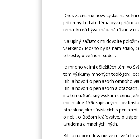
Dnes začíname nový cyklus na veľmi d
prítomných. Táto téma býva príčinou 
téma, ktorá býva chápaná rôzne v ro
Na úplný začiatok mi dovoľte položiť 
všetkého? Možno by sa nám zdalo, ž
o treste, o večnom súde…
Je mnoho veľmi dôležitých tém vo Svät
tom výskumy mnohých teológov: jeden 
Biblia hovorí o peniazoch omnoho viac
Biblia hovorí o peniazoch a otázkach 
inú tému. Súčasný výskum učenia Ježiš
minimálne 15% zapísaných slov Krista
otázok nejako súvisiacich s peniazmi. J
o nebi, o Božom kráľovstve, o trápe
Grudema a mnohých iných.
Biblia na počudovanie veľmi veľa hovo