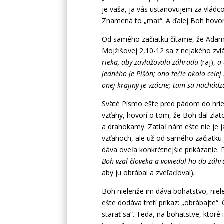
je vaša, ja vás ustanovujem za vládc
Znamená to „mať“. A ďalej Boh hovorí:
Od samého začiatku čítame, že Adam a 
Mojžišovej 2,10-12 sa z nejakého zv
rieka, aby zavlažovala záhradu
(raj),
a 
jedného je Píšón; ono tečie okolo celej
onej krajiny je vzácne; tam sa nachádz
Sväté Písmo ešte pred pádom do hriec
vzťahy, hovorí o tom, že Boh dal zlat
a drahokamy. Zatiaľ nám ešte nie je j
vzťahoch, ale už od samého začiatku je
dáva oveľa konkrétnejšie prikázanie. 
Boh vzal človeka a voviedol ho do záhr
aby ju obrábal a zveľaďoval)
.
Boh nielenže im dáva bohatstvo, niele
ešte dodáva tretí príkaz: „obrábajte
starať sa“. Teda, na bohatstve, ktoré