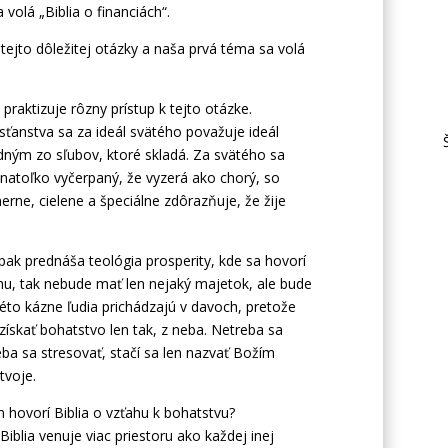
volá „Biblia o financiách“.
 tejto dôležitej otázky a naša prvá téma sa volá
praktizuje rôzny prístup k tejto otázke.
anstva sa za ideál svätého považuje ideál
dným zo sľubov, ktoré skladá. Za svätého sa
 natoľko vyčerpaný, že vyzerá ako chorý, so
rne, cielene a špeciálne zdôrazňuje, že žije
ak prednáša teológia prosperity, kde sa hovorí
hu, tak nebude mať len nejaký majetok, ale bude
éto kázne ľudia prichádzajú v davoch, pretože
ískať bohatstvo len tak, z neba. Netreba sa
eba sa stresovať, stačí sa len nazvať Božím
tvoje.
 hovorí Biblia o vzťahu k bohatstvu?
iblia venuje viac priestoru ako každej inej