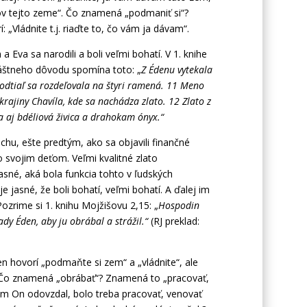
ov tejto zeme“. Čo znamená „podmaniť si“?
 „Vládnite t.j. riaďte to, čo vám ja dávam“.
Eva sa narodili a boli veľmi bohatí. V 1. knihe
láštneho dôvodu spomína toto: „
Z Édenu vytekala
odtiaľ sa rozdeľovala na štyri ramená. 11 Meno
 krajiny Chavíla, kde sa nachádza zlato. 12 Zlato z
a aj bdéliová živica a drahokam ónyx.“
hu, ešte predtým, ako sa objavili finančné
o svojim deťom. Veľmi kvalitné zlato
asné, aká bola funkcia tohto v ľudských
 jasné, že boli bohatí, veľmi bohatí. A ďalej im
Pozrime si 1. knihu Mojžišovu 2,15: „
Hospodin
ady Éden, aby ju obrábal a strážil.“
(RJ preklad:
n hovorí „podmaňte si zem“ a „vládnite“, ale
“. Čo znamená „obrábať“? Znamená to „pracovať,
 im On odovzdal, bolo treba pracovať, venovať