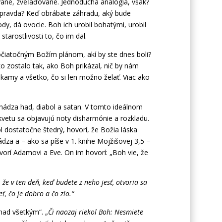
ané, zveľaďované. Jednoduchá analógia, však?
 pravda? Keď obrábate záhradu, aký bude
y, dá ovocie. Boh ich urobil bohatými, urobil
starostlivosti to, čo im dal.
očiatočným Božím plánom, akí by ste dnes boli?
 zostalo tak, ako Boh prikázal, nič by nám
kamy a všetko, čo si len možno želať. Viac ako
chádza had, diabol a satan. V tomto ideálnom
zkvetu sa objavujú noty disharmónie a rozkladu.
l dostatočne štedrý, hovorí, že Božia láska
za a – ako sa píše v 1. knihe Mojžišovej 3,5 –
vorí Adamovi a Eve. On im hovorí: „Boh vie, že
, že v ten deň, keď budete z neho jesť, otvoria sa
, čo je dobro a čo zlo.“
 nad všetkým“. „
Či naozaj riekol Boh: Nesmiete