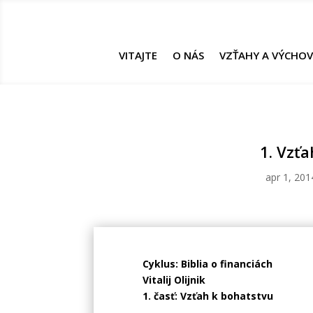
VITAJTE
O NÁS
VZŤAHY A VÝCHO
1. Vzť
apr 1, 201
Cyklus: Biblia o financiách
Vitalij Olijnik
1. časť: Vzťah k bohatstvu