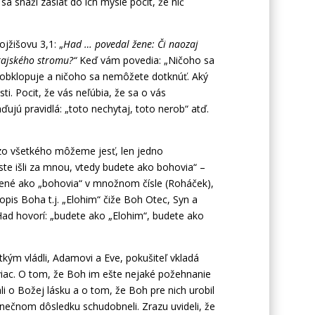
sa snaží zasiať do ich mysle pocit, že nič
jžišovu 3,1: „
Had … povedal žene: Či naozaj
 rajského stromu?“
Keď vám povedia: „Ničoho sa
 obklopuje a ničoho sa nemôžete dotknúť. Aký
i. Pocit, že vás neľúbia, že sa o vás
ďujú pravidlá: „toto nechytaj, toto nerob“ atď.
 zo všetkého môžeme jesť, len jedno
te išli za mnou, vtedy budete ako bohovia“ –
ložené ako „bohovia“ v množnom čísle (Roháček),
pis Boha t.j. „Elohim“ čiže Boh Otec, Syn a
 Had hovorí: „budete ako „Elohim“, budete ako
etkým vládli, Adamovi a Eve, pokušiteľ vkladá
iac. O tom, že Boh im ešte nejaké požehnanie
li o Božej lásku a o tom, že Boh pre nich urobil
onečnom dôsledku schudobneli. Zrazu uvideli, že