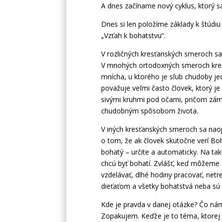
A dnes začíname nový cyklus, ktorý sa 
Dnes si len položíme základy k štúdiu
„Vzťah k bohatstvu“.
V rozličných kresťanských smeroch sa 
V mnohých ortodoxných smeroch kresť
mnícha, u ktorého je sľub chudoby je
považuje veľmi často človek, ktorý je
sivými kruhmi pod očami, pričom záme
chudobným spôsobom života.
V iných kresťanských smeroch sa naop
o tom, že ak človek skutočne verí Bo
bohatý – určite a automaticky. Na tak
chcú byť bohatí. Zvlášť, keď môžeme z
vzdelávať, dlhé hodiny pracovať, netr
dieťaťom a všetky bohatstvá neba sú 
Kde je pravda v danej otázke? Čo nám
Zopakujem. Keďže je to téma, ktorej B