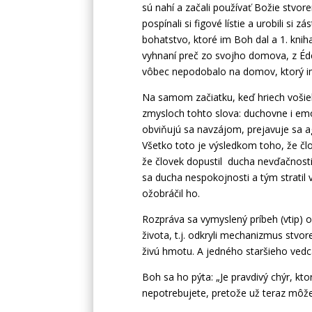
sú nahí a začali používať Božie stvore
pospínali si figové lístie a urobili si z
bohatstvo, ktoré im Boh dal a 1. kniha
vyhnaní preč zo svojho domova, z Éden
vôbec nepodobalo na domov, ktorý im
Na samom začiatku, keď hriech vošie
zmysloch tohto slova: duchovne i emo
obviňujú sa navzájom, prejavuje sa ag
Všetko toto je výsledkom toho, že čl
že človek dopustil ducha nevďačnosti
sa ducha nespokojnosti a tým stratil
ožobráčil ho.
Rozpráva sa vymyslený príbeh (vtip) o
života, t.j. odkryli mechanizmus stvore
živú hmotu. A jedného staršieho vedc
Boh sa ho pýta: „Je pravdivý chýr, kt
nepotrebujete, pretože už teraz môže