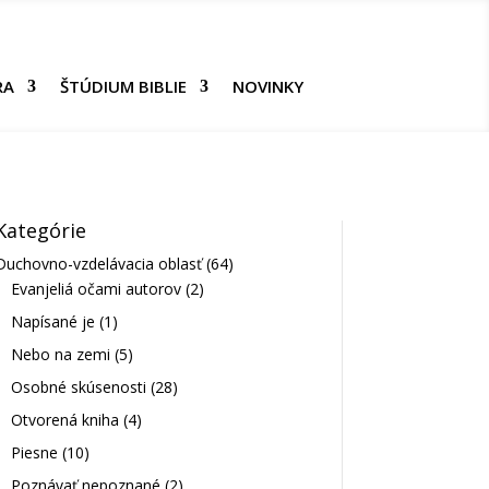
RA
ŠTÚDIUM BIBLIE
NOVINKY
Kategórie
Duchovno-vzdelávacia oblasť
(64)
Evanjeliá očami autorov
(2)
Napísané je
(1)
Nebo na zemi
(5)
Osobné skúsenosti
(28)
Otvorená kniha
(4)
Piesne
(10)
Poznávať nepoznané
(2)