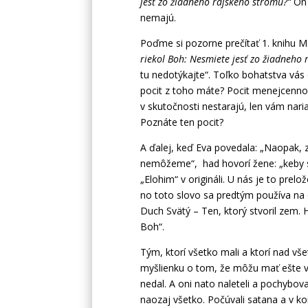
jesť zo žiadneho rajského stromu?“
On 
nemajú.
Poďme si pozorne prečítať 1. knihu Mo
riekol Boh: Nesmiete jesť zo žiadneho
tu nedotýkajte“. Toľko bohatstva vás
pocit z toho máte? Pocit menejcennost
v skutočnosti nestarajú, len vám naria
Poznáte ten pocit?
A ďalej, keď Eva povedala: „Naopak,
nemôžeme“, had hovorí žene: „keby s
„Elohim“ v origináli. U nás je to pre
no toto slovo sa predtým používa na o
Duch Svätý – Ten, ktorý stvoril zem.
Boh“.
Tým, ktorí všetko mali a ktorí nad vš
myšlienku o tom, že môžu mať ešte v
nedal. A oni nato naleteli a pochybova
naozaj všetko. Počúvali satana a v k