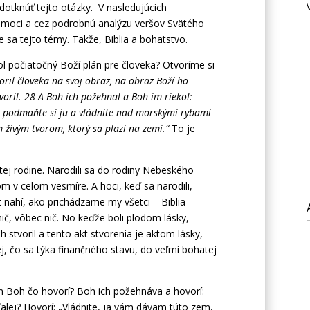
otknúť tejto otázky. V nasledujúcich
moci a cez podrobnú analýzu veršov Svätého
 sa tejto témy. Takže, Biblia a bohatstvo.
l počiatočný Boží plán pre človeka? Otvoríme si
oril človeka na svoj obraz, na obraz Boží ho
tvoril. 28 A Boh ich požehnal a Boh im riekol:
a podmaňte si ju a vládnite nad morskými rybami
živým tvorom, ktorý sa plazí na zemi.“
To je
tej rodine. Narodili sa do rodiny Nebeského
m v celom vesmíre. A hoci, keď sa narodili,
et nahí, ako prichádzame my všetci – Biblia
nič, vôbec nič. No keďže boli plodom lásky,
 stvoril a tento akt stvorenia je aktom lásky,
j, čo sa týka finančného stavu, do veľmi bohatej
 im Boh čo hovorí? Boh ich požehnáva a hovorí:
alej? Hovorí: „Vládnite, ja vám dávam túto zem,