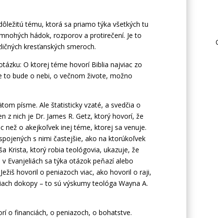
ôležitú tému, ktorá sa priamo týka všetkých tu
mnohých hádok, rozporov a protirečení. Je to
zličných kresťanských smeroch.
otázku: O ktorej téme hovorí Biblia najviac zo
e to bude o nebi, o večnom živote, možno
om písme. Ale štatisticky vzaté, a svedčia o
z nich je Dr. James R. Getz, ktorý hovorí, že
 než o akejkoľvek inej téme, ktorej sa venuje.
spojených s nimi častejšie, ako na ktorúkoľvek
a Krista, ktorý robia teológovia, ukazuje, že
 v Evanjeliách sa týka otázok peňazí alebo
ežiš hovoril o peniazoch viac, ako hovoril o raji,
niach dokopy – to sú výskumy teológa Wayna A.
rí o financiách, o peniazoch, o bohatstve.