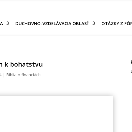
VA
DUCHOVNO-VZDELÁVACIA OBLASŤ
OTÁZKY Z FÓ
ah k bohatstvu
4
|
Biblia o financiách