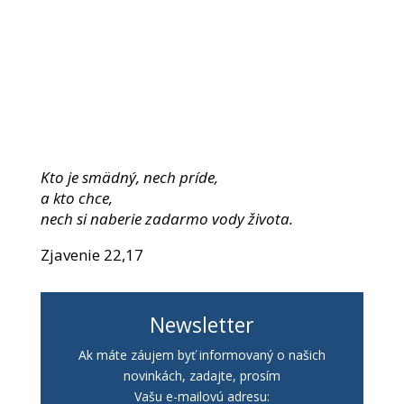
Kto je smädný, nech príde,
a kto chce,
nech si naberie zadarmo vody života.
Zjavenie 22,17
Newsletter
Ak máte záujem byť informovaný o našich
novinkách, zadajte, prosím
Vašu e-mailovú adresu: