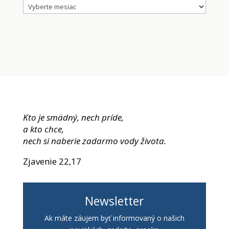
Archív
Kto je smädný, nech príde,
a kto chce,
nech si naberie zadarmo vody života.
Zjavenie 22,17
Newsletter
Ak máte záujem byť informovaný o našich