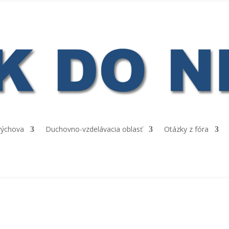
výchova
Duchovno-vzdelávacia oblasť
Otázky z fóra