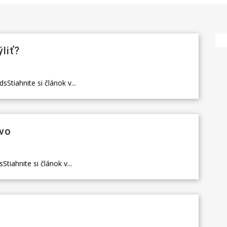
liť?
Stiahnite si článok v...
tvo
iahnite si článok v...
)