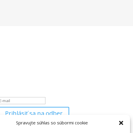
Newsletter
Ak máte záujem byť informovaný o našich
novinkách, zadajte, prosím
Vašu e-mailovú adresu:
Hlásenie o úspešnom
vykonaní
Prihlásiť sa na odber
Spravujte súhlas so súbormi cookie