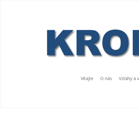
Vitajte
O nás
Vzťahy a 