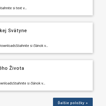
hnite si text v...
kej Svätyne
wnloadsStiahnite si článok v...
ého Života
nloadsStiahnite si článok v...
Ďalšie položky »