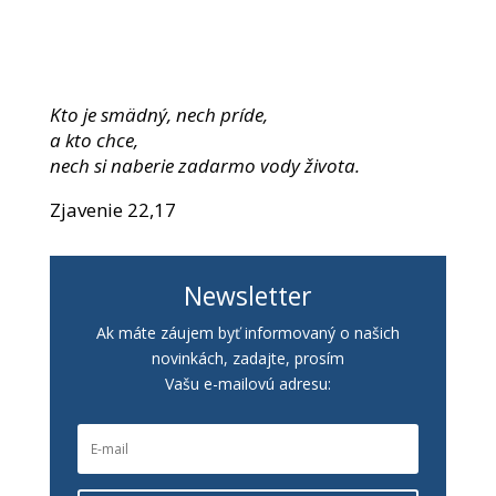
Kto je smädný, nech príde,
a kto chce,
nech si naberie zadarmo vody života.
Zjavenie 22,17
Newsletter
Ak máte záujem byť informovaný o našich
novinkách, zadajte, prosím
Vašu e-mailovú adresu: