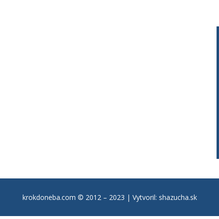
krokdoneba.com © 2012 – 2023 | Vytvoril: shazucha.sk