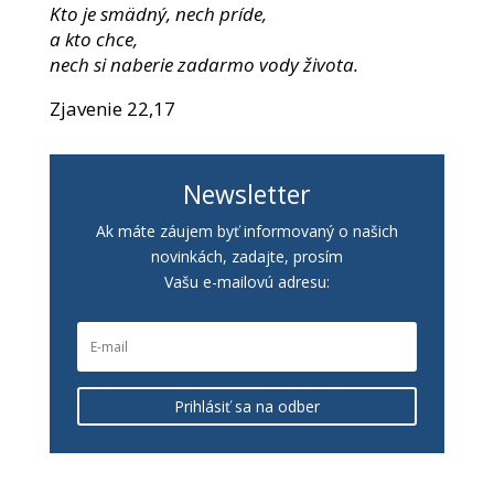
Kto je smädný, nech príde,
a kto chce,
nech si naberie zadarmo vody života.
Zjavenie 22,17
Newsletter
Ak máte záujem byť informovaný o našich
novinkách, zadajte, prosím
Vašu e-mailovú adresu:
Prihlásiť sa na odber