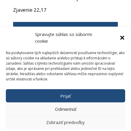
Zjavenie 22,17
Newsletter
Spravujte súhlas so súbormi
cookie
Ak máte záujem byť informovaný o našich
novinkách, zadajte, prosím
Na poskytovanie tých najlepších skúseností používame technológie, ako
Vašu e-mailovú adresu:
sú súbory cookie na ukladanie a/alebo prístup k informáciám o
zariadení. Súhlas s týmito technológiami nám umožní spracovávať
údaje, ako je správanie pri prehliadaní alebo jedinečné ID na tejto
stránke. Nesúhlas alebo odvolanie súhlasu môže nepriaznivo ovplyvniť
určité vlastnosti a funkcie.
Prihlásiť sa na odber
Prijať
Odmietnúť
Zobraziť predvoľby
krokdoneba.com © 2012 – 2023 | Vytvoril: shazucha.sk