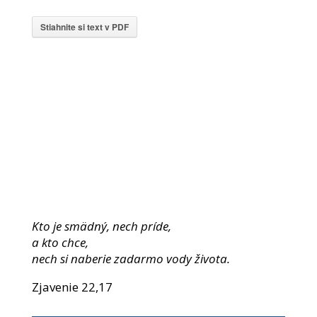
Stiahnite si text v PDF
Kto je smädný, nech príde,
a kto chce,
nech si naberie zadarmo vody života.
Zjavenie 22,17