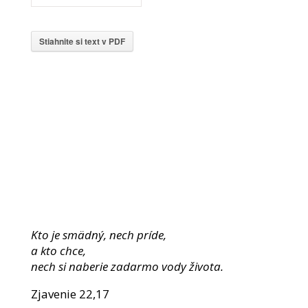
Stiahnite si text v PDF
Kto je smädný, nech príde,
a kto chce,
nech si naberie zadarmo vody života.
Zjavenie 22,17