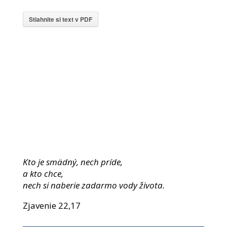
Stiahnite si text v PDF
Kto je smädný, nech príde,
a kto chce,
nech si naberie zadarmo vody života.
Zjavenie 22,17