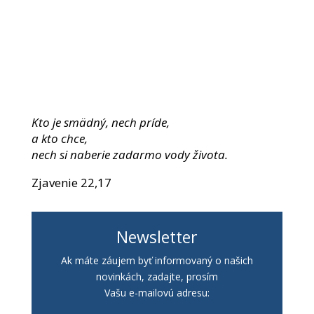
Kto je smädný, nech príde,
a kto chce,
nech si naberie zadarmo vody života.
Zjavenie 22,17
Newsletter
Ak máte záujem byť informovaný o našich
novinkách, zadajte, prosím
Vašu e-mailovú adresu: