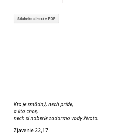
Stiahnite si text v PDF
Kto je smädný, nech príde,
a kto chce,
nech si naberie zadarmo vody života.
Zjavenie 22,17