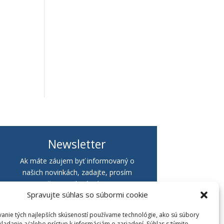
Newsletter
Ak máte záujem byť informovaný o
našich novinkách, zadajte, prosím
Vašu e-mailovú adresu:
Spravujte súhlas so súbormi cookie
anie tých najlepších skúseností používame technológie, ako sú súbory
kladanie a/alebo prístup k informáciám o zariadení. Súhlas s týmito