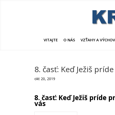
VITAJTE
O NÁS
VZŤAHY A VÝCHO
8. časť: Keď Ježiš príd
okt 20, 2019
8. časť: Keď Ježiš príde p
vás